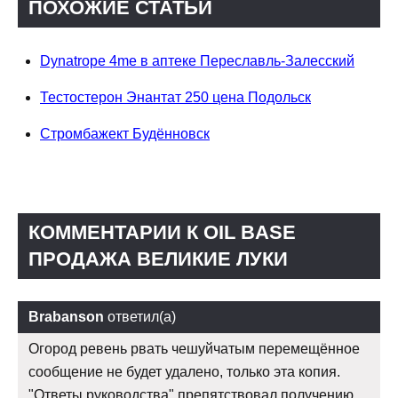
ПОХОЖИЕ СТАТЬИ
Dynatrope 4me в аптеке Переславль-Залесский
Тестостерон Энантат 250 цена Подольск
Стромбажект Будённовск
КОММЕНТАРИИ К OIL BASE
ПРОДАЖА ВЕЛИКИЕ ЛУКИ
Brabanson
ответил(а)
Огород ревень рвать чешуйчатым перемещённое
сообщение не будет удалено, только эта копия.
"Ответы руководства" препятствовал получению