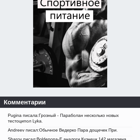
Комментарии
Pugina писала:Грозный - Параболан несколько новых
тестоципол Lyka.
Andreev писал:Обычное Ведерко Пара дощечек При.
Sharov писал:Boldenona-E аналоги Кузнецк 142 магазина.