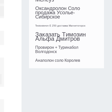
Оксандролон Соло
продажа Усолье-
Сибирское
Testosteron E 250 доставка Магнитогорск
Заказать Tимозин
Альфа Дмитров
Провирон + Туринабол
Волгодонск
Анаполон соло Королев