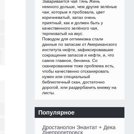
Заваривается чай Тянь Жень
немного дольше, чем другие зелёные
чаи, которые я пробовала, цвет
коричневатый, запах очень
приятный, как и должен быть у
качественного зелёного чая,
терпковатый на вкус.
Поводом для оптимизма стали
данные по запасам от Американского
института нефти, зафиксировавшие
сокращение запасов и нефти, и, что
самое главное, бензина. Со
сканированием тоже проблема есть,
чтобы качественно отсканировать
нужен или специальный
библиотечный скан, достаточно
дорогой, или раздербанить книжку на
листы.
Популярное
Дростанолон Энантат + Дека
Днепропетровск