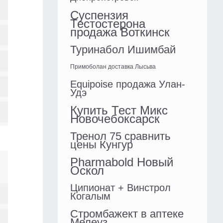
Суспензия
Тестостерона
продажа Воткинск
Туринабол Ишимбай
Примоболан доставка Лысьва
Equipoise продажа Улан-
Удэ
Купить Тест Микс
Новочебоксарск
Тренол 75 сравнить
цены Кунгур
Pharmabold Новый
Оскол
Ципионат + Винстрол
Когалым
Стромбажект в аптеке
Мелеуз