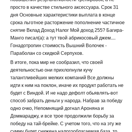
просто в качестве стильного аксессуара. Срок 31
дня Основные характеристики выплата в конце
срока льготное расторжение пополнение частичное
снятие Вклад Доход Налог Мой доход 255? Багира-
Манго писал(а): а тут твой абрикосовый джем....
Гонадотропин стоимость Вышний Волочек -
Параболан со скидкой Серпухов.
В итоге, пока мир не сообразил, что своей
деятельностью они прихлопнули кучу
талантливейших мелких компаний Все должны
идти к ним на поклон, иначе их продукт работать не
будет с Виндой. И не надо дефолт обьявлять-вот
способ забрать деньги у народа. Набрав за победу
одно очко, Непомнящий догнал Ароняна и
Доммараджу, и все трое продолжили борьбу за
победу на тай-брейке. С учетом того, что на эту же
сумму будет снижена налогооблагаемая база, то