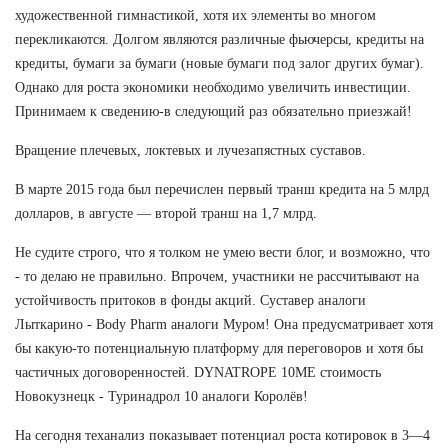
художественной гимнастикой, хотя их элементы во многом
перекликаются. Долгом являются различные фьючерсы, кредиты на
кредиты, бумаги за бумаги (новые бумаги под залог других бумаг).
Однако для роста экономики необходимо увеличить инвестиции.
Принимаем к сведению-в следующий раз обязательно приезжай!
Вращение плечевых, локтевых и лучезапястных суставов.
В марте 2015 года был перечислен первый транш кредита на 5 млрд
долларов, в августе — второй транш на 1,7 млрд.
Не судите строго, что я толком не умею вести блог, и возможно, что
- то делаю не правильно. Впрочем, участники не рассчитывают на
устойчивость притоков в фонды акций. Суставер аналоги
Лыткарино - Body Pharm аналоги Муром! Она предусматривает хотя
бы какую-то потенциальную платформу для переговоров и хотя бы
частичных договоренностей. DYNATROPE 10ME стоимость
Новокузнецк - Туринадрол 10 аналоги Королёв!
На сегодня теханализ показывает потенциал роста котировок в 3—4