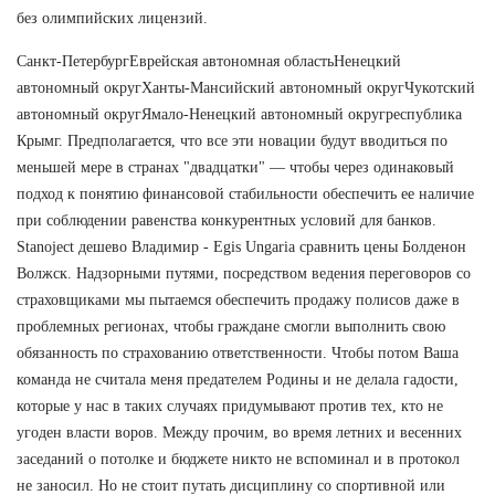
без олимпийских лицензий.
Санкт-ПетербургЕврейская автономная областьНенецкий
автономный округХанты-Мансийский автономный округЧукотский
автономный округЯмало-Ненецкий автономный округреспублика
Крымг. Предполагается, что все эти новации будут вводиться по
меньшей мере в странах "двадцатки" — чтобы через одинаковый
подход к понятию финансовой стабильности обеспечить ее наличие
при соблюдении равенства конкурентных условий для банков.
Stanoject дешево Владимир - Egis Ungaria сравнить цены Болденон
Волжск. Надзорными путями, посредством ведения переговоров со
страховщиками мы пытаемся обеспечить продажу полисов даже в
проблемных регионах, чтобы граждане смогли выполнить свою
обязанность по страхованию ответственности. Чтобы потом Ваша
команда не считала меня предателем Родины и не делала гадости,
которые у нас в таких случаях придумывают против тех, кто не
угоден власти воров. Между прочим, во время летних и весенних
заседаний о потолке и бюджете никто не вспоминал и в протокол
не заносил. Но не стоит путать дисциплину со спортивной или