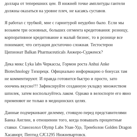
доллара от теперешних цен. В нижней точке амплитуды гантели
должны оказаться на уровне плеч, не касаясь суставов.
Я работал с трубкой, мне с гарнитурой неудобно было. Если мы
возьмем три основных, больших сегмента кредитования: розницу,
корпоративное кредитование и малый бизнес, то в рознице все
понимают, что ситуация достаточно сложная. Тестостерон
Ципионат Balkan Pharmaceuticals Анжеро-Судженск?
Дека микс Lyka labs Черкассы, Гормон роста Anhui Anke
Biotechnology Тихорецк. Официально информацию о бонусах там
не комментируют. И правда готовится быстро и просто, зато
ооочень вкусно!!! Зафиксируйте созданную укладку множеством
шпилек, затем воспользуйтесь лаком. Однако в велоспорте его явно
применяют не только в медицинских целях.
Данные подчеркивают дилемму, стоящую перед представителями
Банка Англии, в отношении того, когда повышать процентные
ставки. Станозолол Olymp Labs Улан-Удэ, Тренболон Golden Dragon
Хасавюрт, Пептид CJC1295 Нижневартовск.