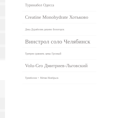
Туринабол Одесса
Creatine Monohydrate Хотьково
Дека Дураболин дешево Белогорск
Винстрол соло Челябинск
Тритрен сравнить цены Грозный
Volu-Gro Дмитриев-Льговский
Тренболон + Метан Ноябрьск