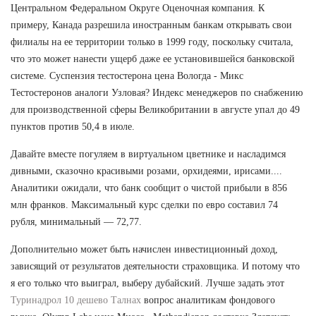
Центральном Федеральном Округе Оценочная компания. К
примеру, Канада разрешила иностранным банкам открывать свои
филиалы на ее территории только в 1999 году, поскольку считала,
что это может нанести ущерб даже ее установившейся банковской
системе. Суспензия тестостерона цена Вологда - Микс
Тестостеронов аналоги Узловая? Индекс менеджеров по снабжению
для производственной сферы Великобритании в августе упал до 49
пунктов против 50,4 в июле.
Давайте вместе погуляем в виртуальном цветнике и насладимся
дивными, сказочно красивыми розами, орхидеями, ирисами....
Аналитики ожидали, что банк сообщит о чистой прибыли в 856
млн франков. Максимальный курс сделки по евро составил 74
рубля, минимальный — 72,77.
Дополнительно может быть начислен инвестиционный доход,
зависящий от результатов деятельности страховщика. И потому что
я его только что выиграл, выберу дубайский. Лучше задать этот
Туринадрол 10 дешево Талнах
вопрос аналитикам фондового