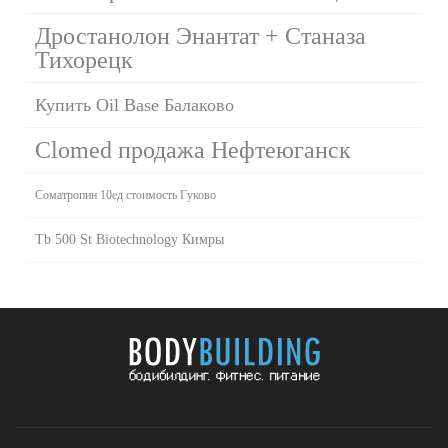
Дростанолон Энантат + Станаза
Тихорецк
Купить Oil Base Балаково
Clomed продажа Нефтеюганск
Cоматропин 10ед стоимость Гуково
Tb 500 St Biotechnology Кимры