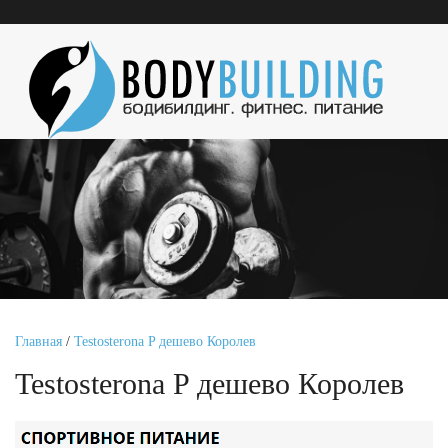
Главная
/
Testosterona P дешево Королев
Testosterona P дешево Королев