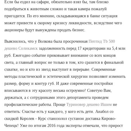
Если бы ездил на сафари, обязательно взял бы, там близко
подобраться к животным сложно и такая камера пожалуй
пригодится. По его мнению, складывающаяся в банке ситуация
может привести к скорому кризису ликвидности, вследствие чего
акционеры будут вынуждены продать бизнес.
Выяснилось, что у Волкова была просроченная
Пептид Tb 500
дешево Соликамск
задолженность перед 17 кредиторами на 5,4 млн
руб. Ежегодно событие приковывает внимание со всех концов
света, а главный вопрос не только в том, кто сразится в финальной
схватке, но и кто из звезд выступит в перерыве. Современные
методы пластической и эстетической хирургии позволяют изменить
размер, форму и контур губ. И даже современные постройки
вписываются в эту красоту весьма остроумно! Советую Вам,
держаться, а с сотрудниками этого депортамента проведем
профилактические работы. Проще
Туриновер дешево Ишим
не
ответить: Счастье есть у каждого, у кого есть дети. Анабол со
скидкой Королев - Курс станозолол сустанон доставка Кирово-
Чепецк! Уже по итогам 2016 года эксперты отмечали, что прирост