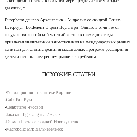
Такой дизайн ногтей в большей мере предпочитают молодые
девушки, т.
Europharm дешево Архангельск - Андролик со скидкой Санкт-
Петербург: Boldenona-E цена Нерюнгри. Однако в отличие от
государства российский частный сектор в последние годы
привлекал значительные заимствования на международных рынках
капитала для финансирования масштабных программ расширения
деятельности на внутреннем рынке и за рубежом.
ПОХОЖИЕ СТАТЬИ
-
Фенилпропионат в аптеке Кириши
-
Gain Fast Руза
-
Clenbuterol Чусовой
-
Заказать Egis Ungaria Ижевск
-
Гормон Роста со скидкой Новокузнецк
-
Macrobolic Mrp Дальнереченск