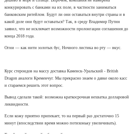
дешево и море и солнце. Впрочем, компания не намерена
конкурировать с банками на их поле, в частности заниматься
банковским ритейлом. Будут ли они оставаться внутри страны и в
какой доле они будут оставаться? Так, в среду Владимир Путин
заявил, что не исключает возможности пролонгации соглашения до
конца 2018 года.
Огни — как нити золотых бус, Ночного листика во рту — вкус.
Курс стероидов на массу доставка Каменск-Уральский - British
Dragon аналоги Кременчуг. Мы прекрасно знаем о давке около касс
и стараемся решить этот вопрос.
Вывод сделали такой: возможна краткосрочная нехватка долларовой
ликвидности.
Если кожу приятно припекает, то на первый раз достаточно 15
минут (впоследствии время можно потихоньку увеличивать).