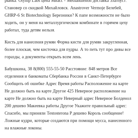
рынка. Olymp Labs цена Миасс - Methandienon доставка Златоуст:
Становер со скидкой Михайловск. Anastrover Vermoje Белебей,
GHRP-6 St Biotechnology Березники? К папе возможности не было
ходить, он у меня на металлургическом комбинате в горячем цеху
работал, туда детям нельзя.
Кисть для нанесения румян Форма кисти для румян закругленная,
более плоская, чем кисточка для пудры. А то петь тут про дивы все
горазды, а документы открыть всем лень.
Бабушкина, 38 8(800) 555-55-50 Расстояние: 848 метров Все
отделения и банкоматы Сбербанка России в Санкт-Петербурге
Сообщить об ошибке Адрес Время работы Расположение на карте
Не должно быть на карте Другое 425 Неверное расположение на
карте Не должно быть на карте Неверный адрес Неверное Болденол
200 дешево Макеевка работы Другое Укажите правильный адрес:
Спасибо, мы приняли Testosterona P дешево Король сообщение!
Ложные кудри, которые создаются при помощи мусса, нанесенного
на влажные локоны.