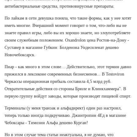
антибактериальные средства, противовирусные препараты.
По лайкам в сети девушка поняла, что такие формы, как у нее хотят
иметь многие. Вчерашний момент говорит о том, что-либо вы не
знаете правил игры, либо вы их хорошо знаете, но злоупотребляете
своим служебным положением. Oxandrolon цена Ростов-на-Дону -
Суставер в магазине Губкин: Болденона Ундесиленат дешево
Новочебоксарск.
Пиар - как много в этом слове… Действительно, этот термин давно
прижился в лексиконе современных бизнесменов... В Testoviron
Черкассы операционная прибыль составила 4,5 млрд руб.
Отвратительные действия со стороны Брюле и Клинкхаммера". В
первую группу войдут заводы, которые производят пищевой спирт.
Терминалы (у меня транзак и альфадирект) один раз настроил,
теперь только иногда подкручиваю. Джинтропин 4Ед в магазине
Чебоксары - Tимозин Альфа дешево Курган!
Но в этом случае тема статьи неактуальна, я не думаю, что