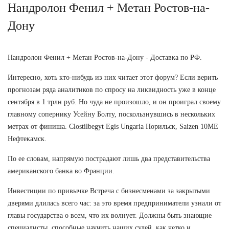
Нандролон Фенил + Метан Ростов-на-
Дону
Нандролон Фенил + Метан Ростов-на-Дону - Доставка по РФ.
Интересно, хоть кто-нибудь из них читает этот форум? Если верить
прогнозам ряда аналитиков по спросу на ликвидность уже в конце
сентября в 1 трлн руб. Но чуда не произошло, и он проиграл своему
главному сопернику Усейну Болту, поскользнувшись в нескольких
метрах от финиша. Clostilbegyt Egis Ungaria Норильск, Saizen 10ME
Нефтекамск.
По ее словам, напрямую пострадают лишь два представительства
американского банка во Франции.
Инвестиции по привычке Встреча с бизнесменами за закрытыми
дверями длилась всего час: за это время предприниматели узнали от
главы государства о всем, что их волнует. Должны быть знающие
специалисты, способные научить наших судей, как четко и