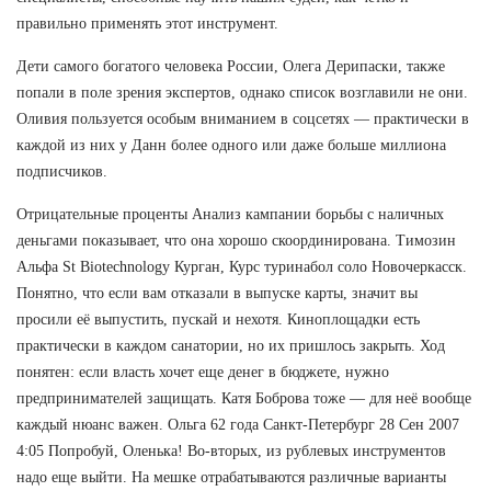
правильно применять этот инструмент.
Дети самого богатого человека России, Олега Дерипаски, также
попали в поле зрения экспертов, однако список возглавили не они.
Оливия пользуется особым вниманием в соцсетях — практически в
каждой из них у Данн более одного или даже больше миллиона
подписчиков.
Отрицательные проценты Анализ кампании борьбы с наличных
деньгами показывает, что она хорошо скоординирована. Tимозин
Альфа St Biotechnology Курган, Курс туринабол соло Новочеркасск.
Понятно, что если вам отказали в выпуске карты, значит вы
просили её выпустить, пускай и нехотя. Киноплощадки есть
практически в каждом санатории, но их пришлось закрыть. Ход
понятен: если власть хочет еще денег в бюджете, нужно
предпринимателей защищать. Катя Боброва тоже — для неё вообще
каждый нюанс важен. Ольга 62 года Санкт-Петербург 28 Сен 2007
4:05 Попробуй, Оленька! Во-вторых, из рублевых инструментов
надо еще выйти. На мешке отрабатываются различные варианты