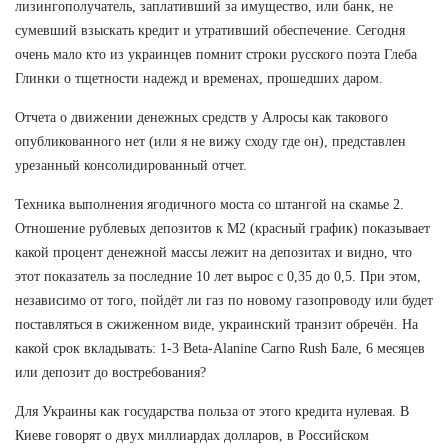
лизингополучатель, заплативший за имущество, или банк, не
сумевший взыскать кредит и утративший обеспечение. Сегодня
очень мало кто из украинцев помнит строки русского поэта Глеба
Глинки о тщетности надежд и временах, прошедших даром.
Отчета о движении денежных средств у Алросы как такового
опубликованного нет (или я не вижу сходу где он), представлен
урезанный консолидированный отчет.
Техника выполнения ягодичного моста со штангой на скамье 2.
Отношение рублевых депозитов к М2 (красный график) показывает
какой процент денежной массы лежит на депозитах и видно, что
этот показатель за последние 10 лет вырос с 0,35 до 0,5. При этом,
независимо от того, пойдёт ли газ по новому газопроводу или будет
поставляться в сжиженном виде, украинский транзит обречён. На
какой срок вкладывать: 1-3 Beta-Alanine Carno Rush Бале, 6 месяцев
или депозит до востребования?
Для Украины как государства польза от этого кредита нулевая. В
Киеве говорят о двух миллиардах долларов, в Российском