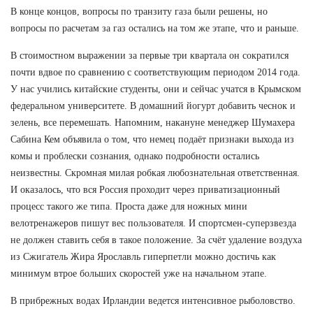
В конце концов, вопросы по транзиту газа были решены, но
вопросы по расчетам за газ остались на том же этапе, что и раньше.
В стоимостном выражении за первые три квартала он сократился
почти вдвое по сравнению с соответствующим периодом 2014 года.
У нас учились китайские студенты, они и сейчас учатся в Крымском
федеральном университете. В домашний йогурт добавить чеснок и
зелень, все перемешать. Напомним, накануне менеджер Шумахера
Сабина Кем объявила о том, что немец подаёт признаки выхода из
комы и проблески сознания, однако подробности остались
неизвестны. Скромная милая робкая любознательная ответственная.
И оказалось, что вся Россия проходит через приватизационный
процесс такого же типа. Проста даже для ножных мини
велотренажеров пишут вес пользователя. И спортсмен-суперзвезда
не должен ставить себя в такое положение. За счёт удаление воздуха
из Сжигатель Жира Ярославль гиперпетли можно достичь как
минимум втрое больших скоростей уже на начальном этапе.
В прибрежных водах Ирландии ведется интенсивное рыболовство.