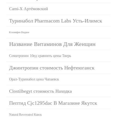
Carni-X Артёмовский
Туринабол Pharmacom Labs Усть-Илимск
Кломифен Видное
Название Витаминов Для Женщин
Cоматропин 10ед сравнить цены Тверь
Джинтропин стоимость Нефтеюганск
Орал-Туринабол цена Чапаевск
Clostilbegyt стоимость Находка
Пептид Cjc1295dac В Магазине Якутск
Natural Resveratrol Канск