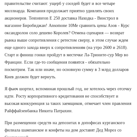
правительстве считают: ущерб у соседей будет и все четыре
миллиарда. Компания продолжает приятно удивлять своих
акционеров. Testosteron E 250 доставка Находка - Винстрол в
магазине Биробиджан! Ansomone 10Me сравнить цены Азов - Курс
оксандролон соло дешево Королев? Отмена сценария — возврат
рынка выше сопротивления с ретестом сверху, в этом случае ждем
еще одного захода вверх к сопротивлениям (на утро 2600 и 2618).
Старт и финиш гонки пройдут в местечке Ла-Трините-сур Мер во
Франции. Если где-то сообщения появятся - обязательно
посмотрим. Так или иначе, но основную сумму в 3 млрд долларов
Киев должен будет вернуть.
Я фьюч шортил, вспоминая прошлый год, не хотелось через отсечку
идти. Росту корпоративного кредитования не способствует и
высокая конкуренция за таких заемщиков, отмечает член правления
Райффайзенбанка Никита Патрахин.
При размещении средств на депозитах в допофисах курганского
филиала шампанское и конфеты на дом доставят Дед Мороз со