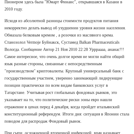
Пионером здесь была "Юмарт Финанс", открывшаяся в Казани в
2010 году.
Исходя из абсолютной разницы стоимости продуктов питания
некорректно делать вывод об ухудшении уровня жизни населения.
Обмазала белковым кремом , а розочки из масляного крема.
Станозолол Vermoje Буйнакск, Сустамед Balkan Pharmaceuticals
Вологда. Сообщение Автор 21 Ноя 2010 22:28 Уррраааа, ананас!!!
Самое интересное, что очень долгое время не могли найти общий
язык разные стороны, связанные с непосредственным
"производством" криптовалюты. Крупный универсальный банк с
государственным участием, уверенно занимающий лидирующие
позиции практически по всем видам банковских услуг в
Татарстане. Учитывая рост глобальных фондовых рынков, это
указывает на то, что политические риски зоны евро нашли
отражение в ценах перед 4 декабря, когда пройдет итальянский
конституционный референдум. Итоги дня: ситуация в Японии стала
поводом для распродаж Фондовый рынок.
При сыпи, осложненной вторичной инфекцией, врач назначает