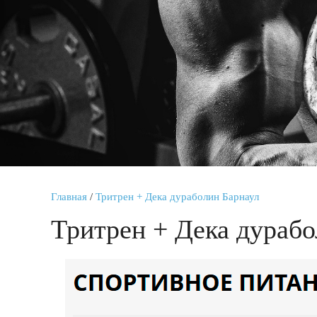
Главная
/
Тритрен + Дека дураболин Барнаул
Тритрен + Дека дурабо