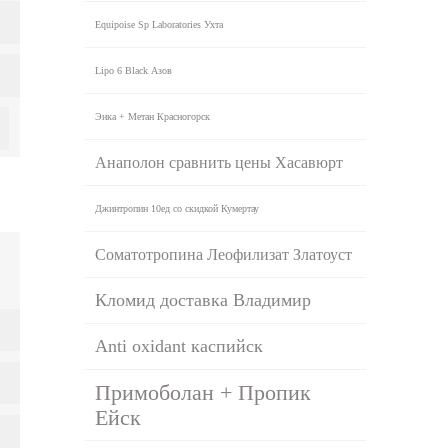
Equipoise Sp Laboratories Ухта
Lipo 6 Black Азов
Энка + Метан Красногорск
Анаполон сравнить цены Хасавюрт
Джинтропин 10ед со скидкой Кумертау
Соматотропина Леофилизат Златоуст
Кломид доставка Владимир
Anti oxidant каспийск
Примоболан + Пропик
Ейск