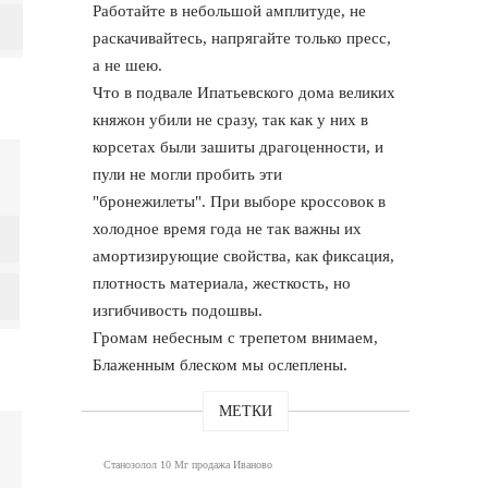
Работайте в небольшой амплитуде, не
раскачивайтесь, напрягайте только пресс,
а не шею.
Что в подвале Ипатьевского дома великих
княжон убили не сразу, так как у них в
корсетах были зашиты драгоценности, и
пули не могли пробить эти
"бронежилеты". При выборе кроссовок в
холодное время года не так важны их
амортизирующие свойства, как фиксация,
плотность материала, жесткость, но
изгибчивость подошвы.
Громам небесным с трепетом внимаем,
Блаженным блеском мы ослеплены.
МЕТКИ
Станозолол 10 Мг продажа Иваново