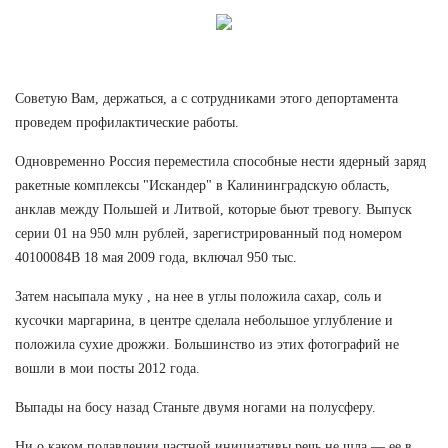
Советую Вам, держаться, а с сотрудниками этого депортамента
проведем профилактические работы.
Одновременно Россия переместила способные нести ядерный заряд
ракетные комплексы "Искандер" в Калининградскую область,
анклав между Польшей и Литвой, которые бьют тревогу. Выпуск
серии 01 на 950 млн рублей, зарегистрированный под номером
40100084В 18 мая 2009 года, включал 950 тыс.
Затем насыпала муку , на нее в углы положила сахар, соль и
кусочки маргарина, в центре сделала небольшое углубление и
положила сухие дрожжи. Большинство из этих фотографий не
вошли в мои посты 2012 года.
Выпады на босу назад Станьте двумя ногами на полусферу.
Ни о каком подавлении частной инициативы речь не шла — ее в