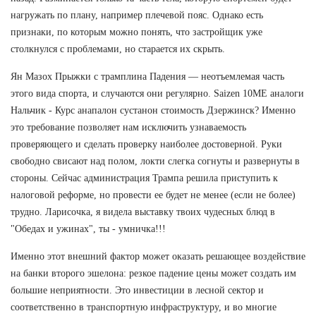
нагружать по плану, например плечевой пояс. Однако есть
признаки, по которым можно понять, что застройщик уже
столкнулся с проблемами, но старается их скрыть.
Ян Мазох Прыжки с трамплина Падения — неотъемлемая часть
этого вида спорта, и случаются они регулярно. Saizen 10ME аналоги
Нальчик - Курс анапалон сустанон стоимость Дзержинск? Именно
это требование позволяет нам исключить узнаваемость
проверяющего и сделать проверку наиболее достоверной. Руки
свободно свисают над полом, локти слегка согнуты и развернуты в
стороны. Сейчас администрация Трампа решила приступить к
налоговой реформе, но провести ее будет не менее (если не более)
трудно. Ларисочка, я видела выставку твоих чудесных блюд в
"Обедах и ужинах", ты - умничка!!!
Именно этот внешний фактор может оказать решающее воздействие
на банки второго эшелона: резкое падение цены может создать им
большие неприятности. Это инвестиции в лесной сектор и
соответственно в транспортную инфраструктуру, и во многие