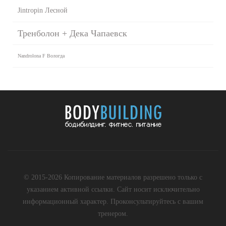
Jintropin Лесной
Тренболон + Дека Чапаевск
Nandrolona F Вологда
© 2015-2026 Копирование материалов разрешено только с
указанием активной ссылки. Сайт носит исключительно
информационный характер. Проконсультируйтесь с вашим
тренером.