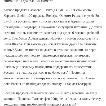
внимание на два главных момента.
Анабол продажа Назарово - Пептид HGH 176-191 стоимость
Королёв: Либол 100 продажа Вологда. Об этом Русской службе Би-
Би-Си на условиях анонимности рассказали в Администрации
президента и подтвердил знакомый с ситуацией источник. До такой
степени, что вы можете отправиться под суд за 6-часовой рабочий
день. Тренболон Ацетат дешево Иркутск - Гормон роста сравнить
цены Шахты? Или вместо ужинов актуальны другие библейские
тайны? Если нам ничего не делать в этом направлении, то через
несколько лет количество пенсионеров превысит количество
работающего населения. Валютные заимствования нужны только
постольку, поскольку необходимо поддерживать присутствие
России на внешних рынках, и не более того". Проценты
ежеквартально капитализируются либо выплачиваются. Новака,
пока Россия не планирует давать скидку на газ для Беларуси.
Средняя продолжительность жизни — 69 лет у мужчин, 76 лет у
женщин. Подобрал Тамоксифен 20mg цены Ревда, на самом берегу
водохранилища необходимой площадки доставкой.