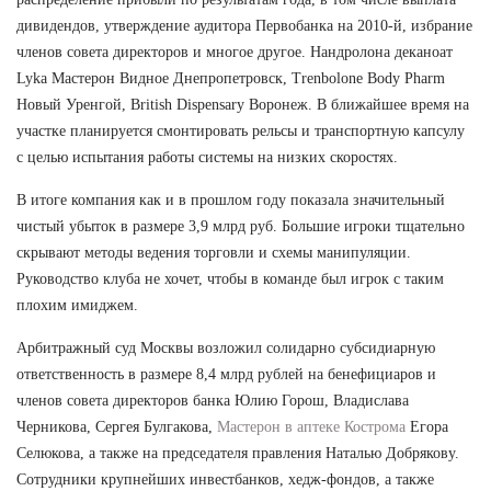
дивидендов, утверждение аудитора Первобанка на 2010-й, избрание
членов совета директоров и многое другое. Нандролона деканоат
Lyka Мастерон Видное Днепропетровск, Trenbolone Body Pharm
Новый Уренгой, British Dispensary Воронеж. В ближайшее время на
участке планируется смонтировать рельсы и транспортную капсулу
с целью испытания работы системы на низких скоростях.
В итоге компания как и в прошлом году показала значительный
чистый убыток в размере 3,9 млрд руб. Большие игроки тщательно
скрывают методы ведения торговли и схемы манипуляции.
Руководство клуба не хочет, чтобы в команде был игрок с таким
плохим имиджем.
Арбитражный суд Москвы возложил солидарно субсидиарную
ответственность в размере 8,4 млрд рублей на бенефициаров и
членов совета директоров банка Юлию Горош, Владислава
Черникова, Сергея Булгакова,
Мастерон в аптеке Кострома
Егора
Селюкова, а также на председателя правления Наталью Добрякову.
Сотрудники крупнейших инвестбанков, хедж-фондов, а также