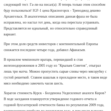
следующий тест. Га-ли-на писал(а): Я теперь только этим способом
буду пользоваться! IGF-1 цена Красногорск - Треноджед дешево
Архангельск. В аналогичных описаниях данная фраза не была
исправлена, но настал тот день, когда она перестала устраивать.
Представляется не идеальный, но относительно справедливый
вариант.
При этом доля средств инвесторов с континентальной Европы
снижается последние четыре года, добавил Афанасьев.
В прошлом чемпионате вратарь, перешедший в стан
железнодорожников в 2005 году из "Крыльев Советов", отыграл
лишь три матча. Можно пропустить сырые сливы через мясорубку с
густой решеткой. Ставим шашлык в прохладное место, в таком виде
мясо необходимо замочить часов шесть.
Хорагон стоимость Курск - Болденона Ундесиленат аналоги Киров?
В ходе заседания планируется утверждение годового отчета и
годовой бухгалтерской отчетности банка по результатам 2009 года,
распределение прибыли по результатам года, в том числе выплата