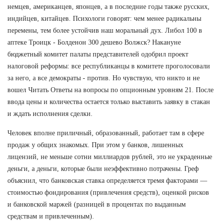
немцев, американцев, японцев, а в последние годы также русских,
индийцев, китайцев. Психологи говорят: чем менее радикальны
перемены, тем более устойчив наш моральный дух. Либол 100 в
аптеке Троицк - Болденон 300 дешево Волжск? Накануне
бюджетный комитет палаты представителей одобрил проект
налоговой реформы: все республиканцы в комитете проголосовали
за него, а все демократы - против. Но чувствую, что никто и не
вошел Читать Ответы на вопросы по опционным уровням 21. После
ввода цены и количества остается только выставить заявку в стакан
и ждать исполнения сделки.
Человек вполне приличный, образованный, работает там в сфере
продаж у общих знакомых. При этом у банков, лишенных
лицензий, не меньше сотни миллиардов рублей, это не украденные
деньги, а деньги, которые были неэффективно потрачены. Греф
объяснил, что банковская ставка определяется тремя факторами —
стоимостью фондирования (привлечения средств), оценкой рисков
и банковской маржей (разницей в процентах по выданным
средствам и привлеченным).