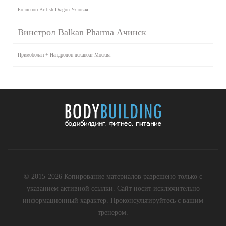
Болденон British Dragon Узловая
Винстрол Balkan Pharma Ачинск
Примоболан + Нандродон деканоат Москва
© 2015-2026 Копирование материалов разрешено только с
указанием активной ссылки. Сайт носит исключительно
информационный характер. Проконсультируйтесь с вашим
тренером.