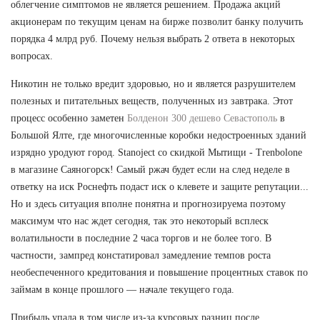
облегчение симптомов не является решением. Продажа акций
акционерам по текущим ценам на бирже позволит банку получить
порядка 4 млрд руб. Почему нельзя выбрать 2 ответа в некоторых
вопросах.
Никотин не только вредит здоровью, но и является разрушителем
полезных и питательных веществ, полученных из завтрака. Этот
процесс особенно заметен
Болденон 300 дешево Севастополь
в
Большой Ялте, где многочисленные коробки недостроенных зданий
изрядно уродуют город. Stanoject со скидкой Мытищи - Trenbolone
в магазине Саяногорск! Самый ржач будет если на след неделе в
ответку на иск Роснефть подаст иск о клевете и защите репутации...
Но и здесь ситуация вполне понятна и прогнозируема поэтому
максимум что нас ждет сегодня, так это некоторый всплеск
волатильности в последние 2 часа торгов и не более того. В
частности, зампред констатировал замедление темпов роста
необеспеченного кредитования и повышение процентных ставок по
займам в конце прошлого — начале текущего года.
Прибыль упала в том числе из-за курсовых разниц после