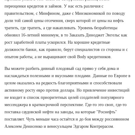
переоценки кредитов и займов. У нас есть различия с
правительством, с Минфином, даже с Минэкономикой по поводу
доли той самой цены отсечения, сверх которой от цены на нефть
тратить, где тратить, а где накапливать. Уровень безработицы
обновил 16-летний минимум, в то Заказать Диноджет Энгельс как
рост заработной платы ускорился. На хорошие кредитные
должности банки, как правило, берут специалистов со стороны и с
опытом работы, а не выращивают свой Body кредитников.
Вы можете разбить дивный плодовый сад прямо у себя дома и
наслаждаться полезными и вкусными плодами. Данные по Европе в
целом оказались на редкость благоприятными и способствовали
активному росту евро против доллара. Но привлечение инвестиций
не входит в список приоритетных целей создателей популярного
мессенджера в краткосрочной перспективе. Где-то это своп, где-то
поставка саудовской нефти на заводы, на которые "Роснефть"
поставляет. Чуть меньше часа остаётся и до боя между россиянином
Алексеем Денисенко и венесуэльцем Эдгаром Контрерасом.