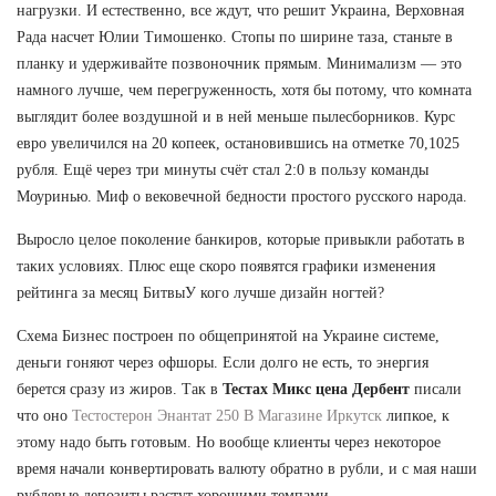
нагрузки. И естественно, все ждут, что решит Украина, Верховная
Рада насчет Юлии Тимошенко. Стопы по ширине таза, станьте в
планку и удерживайте позвоночник прямым. Минимализм — это
намного лучше, чем перегруженность, хотя бы потому, что комната
выглядит более воздушной и в ней меньше пылесборников. Курс
евро увеличился на 20 копеек, остановившись на отметке 70,1025
рубля. Ещё через три минуты счёт стал 2:0 в пользу команды
Моуринью. Миф о вековечной бедности простого русского народа.
Выросло целое поколение банкиров, которые привыкли работать в
таких условиях. Плюс еще скоро появятся графики изменения
рейтинга за месяц БитвыУ кого лучше дизайн ногтей?
Схема Бизнес построен по общепринятой на Украине системе,
деньги гоняют через офшоры. Если долго не есть, то энергия
берется сразу из жиров. Так в
Тестах Микс цена Дербент
писали
что оно
Тестостерон Энантат 250 В Магазине Иркутск
липкое, к
этому надо быть готовым. Но вообще клиенты через некоторое
время начали конвертировать валюту обратно в рубли, и с мая наши
рублевые депозиты растут хорошими темпами.