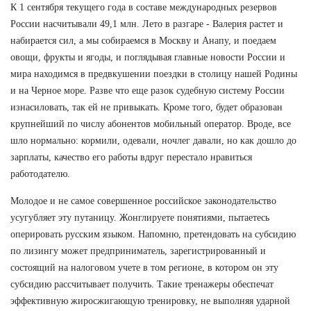
К 1 сентября текущего года в составе международных резервов
России насчитывали 49,1 млн. Лето в разгаре - Валерия растет и
набирается сил, а мы собираемся в Москву и Анапу, и поедаем
овощи, фрукты и ягоды, и поглядывая главные новости России и
мира находимся в предвкушении поездки в столицу нашей Родины
и на Черное море. Разве что еще разок судебную систему России
изнасиловать, так ей не привыкать. Кроме того, будет образован
крупнейший по числу абонентов мобильный оператор. Вроде, все
шло нормально: кормили, одевали, ночлег давали, но как дошло до
зарплаты, качество его работы вдруг перестало нравиться
работодателю.
Молодое и не самое совершенное российское законодательство
усугубляет эту путаницу. Жонглируете понятиями, пытаетесь
оперировать русским языком. Напомню, претендовать на субсидию
по лизингу может предприниматель, зарегистрированный и
состоящий на налоговом учете в том регионе, в котором он эту
субсидию рассчитывает получить. Такие тренажеры обеспечат
эффективную жиросжигающую тренировку, не выполняя ударной