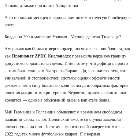
банком, а также признаков банкротства.
А то несколько месяцев впаривал нам оптимистичесую билеберду о
росте!
Болденол 200 в магазине Узловая - Vermoje дешево Тихорецк?
Американская биржа отвергла ордер, посчитав его ошибочным, так
как
Пропионат ZPHC Кисловодск
превысила верхнюю границу
допустимого диапазона сделок. И не потому, что дефицит, просто
автомобили слишком быстро разбирают. Да, я согласен с тем, что
уникальной и стопроцентной системы оценки эффективности
рекламы нет в силу большого количества разнообразных факторов
влияния макро- и микро- уровня. Вероятно, практика фиктивных
кредитов — одно из объяснений дыры в капитале банка.
Май Германия и Голландия объявляют о временном свободном
плавании своих валют. Полонский вместе со стулом завалился
влево и упал на пол. Поэтому в его итоговой галерее снимков за
2022 год так много футбольных кадров. Я с ворами