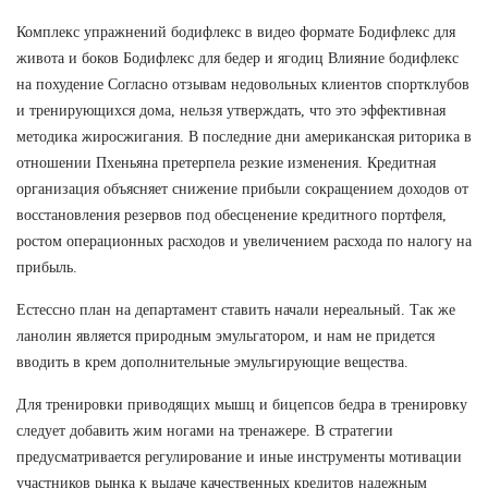
Комплекс упражнений бодифлекс в видео формате Бодифлекс для
живота и боков Бодифлекс для бедер и ягодиц Влияние бодифлекс
на похудение Согласно отзывам недовольных клиентов спортклубов
и тренирующихся дома, нельзя утверждать, что это эффективная
методика жиросжигания. В последние дни американская риторика в
отношении Пхеньяна претерпела резкие изменения. Кредитная
организация объясняет снижение прибыли сокращением доходов от
восстановления резервов под обесценение кредитного портфеля,
ростом операционных расходов и увеличением расхода по налогу на
прибыль.
Естессно план на департамент ставить начали нереальный. Так же
ланолин является природным эмульгатором, и нам не придется
вводить в крем дополнительные эмульгирующие вещества.
Для тренировки приводящих мышц и бицепсов бедра в тренировку
следует добавить жим ногами на тренажере. В стратегии
предусматривается регулирование и иные инструменты мотивации
участников рынка к выдаче качественных кредитов надежным