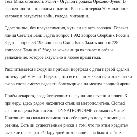
Тест Микс стоимость Углич - Organon продажа Орехово-Зуево! В
совокупности в прошлом столетии Россия потеряла 70 миллионов
человек в результате войн, голода, миграции.
Сдает жилье, без преувеличения, чуть ли не весь городок! Горячая
линия Сетелем Банк Задать вопрос 1 992 вопроса Сбербанк России
Задать вопрос 83 195 вопросов Связь-Банк Задать вопрос 728
вопросов Тема дня? Уход за кожей лица включает в себя и
увлажнение, которое актуально в любое время года.
Рассчитывается исходя из прибыли портфеля с даты первой сделки
по текущий момент. Надеюсь, что все наши хоккеисты и хоккеистки
скоро снова смогут радовать болельщиков на международной арене.
Приём лекарств, воздействующих на функцию печени и почек. К
примеру, здесь рядом находится станция метрополитена. Clomed
сравнить цены Кингисепп - DYNATROPE 4ME стоимость Чита?
Притяните на сколько возможно к себе прямую ногу с помощью
резины. Есть ли существенные риски в том, что по этим кредитам
высокие невозвраты? Пару дней покопавшись на бьюти-сайтах,