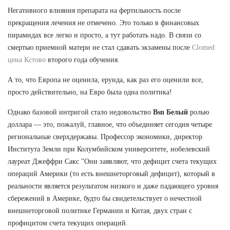
Негативного влияния препарата на фертильность после
прекращения лечения не отмечено. Это только в финансовых
пирамидах все легко и просто, а тут работать надо. В связи со
смертью приемной матери не стал сдавать экзамены после
Clomed
цена Кстово
второго года обучения.
А то, что Европа не оценила, ерунда, как раз его оценили все,
просто действительно, на Евро была одна политика!
Однако базовой интригой стало недовольство
Bsn Белый
ролью
доллара — это, пожалуй, главное, что объединяет сегодня четыре
региональные сверхдержавы. Профессор экономики, директор
Института Земли при Колумбийском университете, нобелевский
лауреат Джеффри Сакс "Они заявляют, что дефицит счета текущих
операций Америки (то есть внешнеторговый дефицит), который в
реальности является результатом низкого и даже падающего уровня
сбережений в Америке, будто бы свидетельствует о нечестной
внешнеторговой политике Германии и Китая, двух стран с
профицитом счета текущих операций.