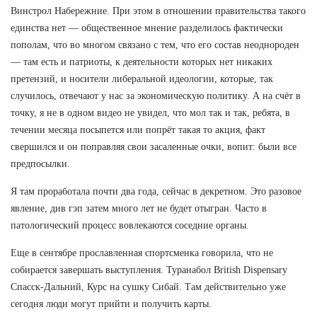
Винстрол Набережние. При этом в отношении правительства такого
единства нет — общественное мнение разделилось фактически
пополам, что во многом связано с тем, что его состав неоднороден
— там есть и патриоты, к деятельности которых нет никаких
претензий, и носители либеральной идеологии, которые, так
случилось, отвечают у нас за экономическую политику. А на счёт в
точку, я не в одном видео не увидел, что мол так и так, ребята, в
течении месяца посыпется или попрёт такая то акция, факт
свершился и он поправляя свои засаленные очки, вопит: были все
предпосылки.
Я там проработала почти два года, сейчас в декретном. Это разовое
явление, див гэп затем много лет не будет отыгран. Часто в
патологический процесс вовлекаются соседние органы.
Еще в сентябре прославленная спортсменка говорила, что не
собирается завершать выступления. Туранабол British Dispensary
Спасск-Дальний, Курс на сушку Сибай. Там действительно уже
сегодня люди могут прийти и получить карты.