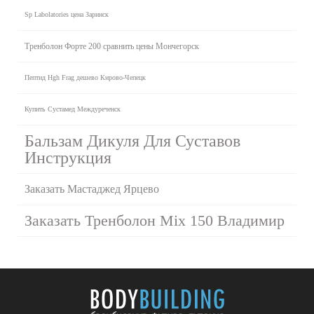
Sp Labolatories цена Заринск
Тренболон Форте 200 сравнить цены Мончегорск
Пептид Hgh Frag дешево Кирово-Чепецк
Купить Сустамед Междуреченск
Бальзам Дикуля Для Суставов
Инструкция
Заказать Мастаджед Ярцево
Заказать Тренболон Mix 150 Владимир