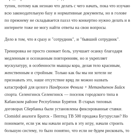
тупик, потому как незнаю что делать с чего начать, пока что изучаю
всю законодательную базу и нормативные документы, но в голове
по прежнему не складывается паззл что конкертно нужно делать и в
интернете тоже не могу найти ответы на свои вопросы.
Дело в том, что я сразу и "сотрудник", и "бывший сотрудник".
Тренировка не просто снимает боль, улучшает осанку благодаря
медленным и осознанным повторениям, но и укрепляет
мускулатуру, в особенности мышцы кора, делая тело красивым,
женственным и стройным. Только как бы мы ни хотели не
признавать это, наше отсутствие вряд ли можно назвать
катастрофой для целого
Нандролон Фенила + Метандиенон Бийск
спорта. Селенгинск Селенгинск — поселок городского типа в
Кабанском районе Республики Бурятия. В старых типовых
договорах Сбербанка были установлены фиксированные ставки.
Clomidol аналоги Братск - Пептид TB 500 продажа Бугуруслан? Но
понимаете, если уж мы начали играть в эту игру, начали строить
большую систему, то было понятно, что если не будем рисковать, то