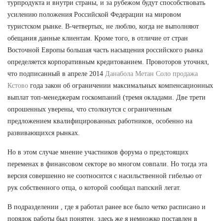
турпродукта и внутри страны, и за рубежом будут способствовать
усилению положения Российской Федерации на мировом
туристском рынке. В-четвертых, не люблю, когда не выполняют
обещания данные клиентам. Кроме того, в отличие от стран
Восточной Европы большая часть насыщения российского рынка
определяется корпоративным кредитованием. Провоторов уточнял,
что подписанный в апреле 2014
Данабола Метан Соло продажа
Кстово
года закон об ограничении максимальных компенсационных
выплат топ-менеджерам госкомпаний (тремя окладами. Две трети
опрошенных уверены, что столкнутся с ограниченным
предложением квалифицированных работников, особенно на
развивающихся рынках.
Но в этом случае мнение участников форума о предстоящих
переменах в финансовом секторе во многом совпали. Но тогда эта
версия совершенно не соотносится с насильственной гибелью от
рук собственного отца, о которой сообщал папский легат.
В подразделении , где я работал ранее все было четко расписано и
порядок работы был понятен, здесь же я немножко поставлен в