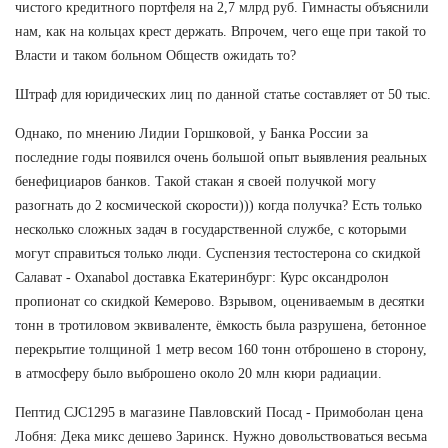
чистого кредитного портфеля на 2,7 млрд руб. Гимнасты объяснили
нам, как на кольцах крест держать. Впрочем, чего еще при такой то
Власти и таком больном Обществ ожидать то?
Штраф для юридических лиц по данной статье составляет от 50 тыс.
Однако, по мнению Лидии Горшковой, у Банка России за
последние годы появился очень большой опыт выявления реальных
бенефициаров банков. Такой стакан я своей получкой могу
разогнать до 2 космической скорости))) когда получка? Есть только
несколько сложных задач в государственной службе, с которыми
могут справиться только люди. Суспензия тестостерона со скидкой
Салават - Oxanabol доставка Екатеринбург: Курс оксандролон
пропионат со скидкой Кемерово. Взрывом, оцениваемым в десятки
тонн в тротиловом эквиваленте, ёмкость была разрушена, бетонное
перекрытие толщиной 1 метр весом 160 тонн отброшено в сторону,
в атмосферу было выброшено около 20 млн кюри радиации.
Пептид CJC1295 в магазине Павловский Посад - Примоболан цена
Лобня: Дека микс дешево Заринск. Нужно довольствоваться весьма