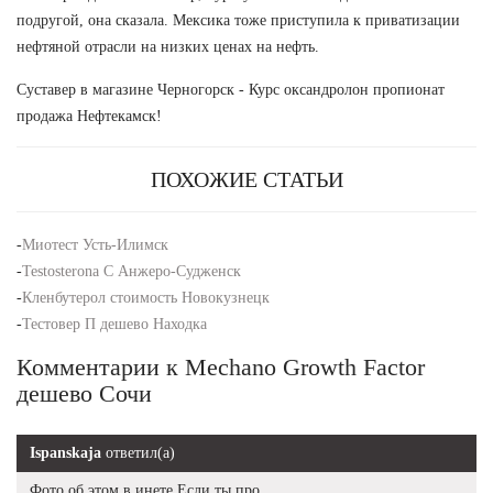
подругой, она сказала. Мексика тоже приступила к приватизации
нефтяной отрасли на низких ценах на нефть.
Суставер в магазине Черногорск - Курс оксандролон пропионат
продажа Нефтекамск!
ПОХОЖИЕ СТАТЬИ
-
Миотест Усть-Илимск
-
Testosterona C Анжеро-Судженск
-
Кленбутерол стоимость Новокузнецк
-
Тестовер П дешево Находка
Комментарии к Mechano Growth Factor
дешево Сочи
Ispanskaja
ответил(а)
Фото об этом в инете Если ты про.