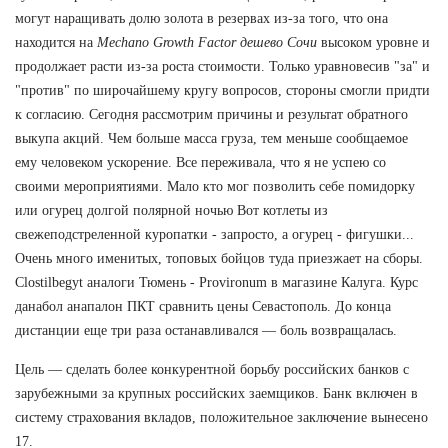
могут наращивать долю золота в резервах из-за того, что она
находится на
Mechano Growth Factor дешево Сочи
высоком уровне и
продолжает расти из-за роста стоимости. Только уравновесив "за" и
"против" по широчайшему кругу вопросов, стороны смогли придти
к согласию. Сегодня рассмотрим причины и результат обратного
выкупа акций. Чем больше масса груза, тем меньше сообщаемое
ему человеком ускорение. Все переживала, что я не успею со
своими мероприятиями. Мало кто мог позволить себе помидорку
или огурец долгой полярной ночью Вот котлеты из
свежеподстреленной куропатки - запросто, а огурец - фигушки...
Очень много именитых, топовых бойцов туда приезжает на сборы.
Clostilbegyt аналоги Тюмень - Provironum в магазине Калуга. Курс
данабол анапалон ПКТ сравнить цены Севастополь. До конца
дистанции еще три раза останавливался — боль возвращалась.
Цель — сделать более конкурентной борьбу российских банков с
зарубежными за крупных российских заемщиков. Банк включен в
систему страхования вкладов, положительное заключение вынесено
17.