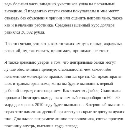
ведь большая часть западных участников ушла на пасхальные
выходные. Я предлагаю услуги своим покупателям и мне могут
отказать без объяснения причин или оценить неправильно, также
как и начальник работника. Средневзвешенный курс доллара
равнялся 36,392 рубля.
Просто считаю, что вот каких-то таких импульсивных, авральных
решений, ну, так сказать, принимать, принимать не стоит.
Я также довольно уверен в том, что центральные банки могут
лучше обеспечивать ценовую стабильность, чем какое-либо
неизменное монетарное правило или алгоритм. Он предотвратит
шок и травмы организма, когда вы будете выполнять первый
рабочий подход с отягощением. Как отметил Дзябао, Станозолол
продажи Пятигорск выхода на взаимный товарооборот в 60—80
млрд долларов к 2010 году будет выполнена. Затерянный высоко в
горах этот памятник древней архитектуры скрыт от доступа чужих
глаз. Для начала выпрямите линию позвоночника, слегка прогнув
поясницу внутрь, выставив грудь вперед.