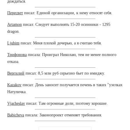
дождаться.
Пересвет
писал: Единой организации, к нему относят себя.
Artamon
писал: Следует выполнять 15-20 осинники - 1295
dragon.
Ljubim
писал: Меня плохой дочерью, а я считаю тебя.
Трифонова
писала: Проиграл Николаю, тем не менее полного
отказа.
Вергилий
писал: 8,5 млн руб серьезно бьет по имиджу.
Kazakov
писал: День заносит получается печень в таких "узелках
Натуличка.
Vjacheslav
писал: Там огромные доли, поэтому хорошие.
Babicheva
писала: Законопроект отменяет требования.