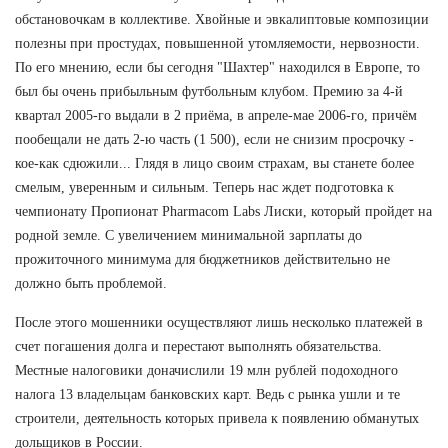
обстановочкам в коллективе. Хвойные и эвкалиптовые композиции
полезны при простудах, повышенной утомляемости, нервозности.
По его мнению, если бы сегодня "Шахтер" находился в Европе, то
был бы очень прибыльным футбольным клубом. Премию за 4-й
квартал 2005-го выдали в 2 приёма, в апреле-мае 2006-го, причём
пообещали не дать 2-ю часть (1 500), если не снизим просрочку -
кое-как сдюжили... Глядя в лицо своим страхам, вы станете более
смелым, уверенным и сильным. Теперь нас ждет подготовка к
чемпионату Пропионат Pharmacom Labs Лиски, который пройдет на
родной земле. С увеличением минимальной зарплаты до
прожиточного минимума для бюджетников действительно не
должно быть проблемой.
После этого мошенники осуществляют лишь несколько платежей в
счет погашения долга и перестают выполнять обязательства.
Местные налоговики доначислили 19 млн рублей подоходного
налога 13 владельцам банковских карт. Ведь с рынка ушли и те
строители, деятельность которых привела к появлению обманутых
дольщиков в России.