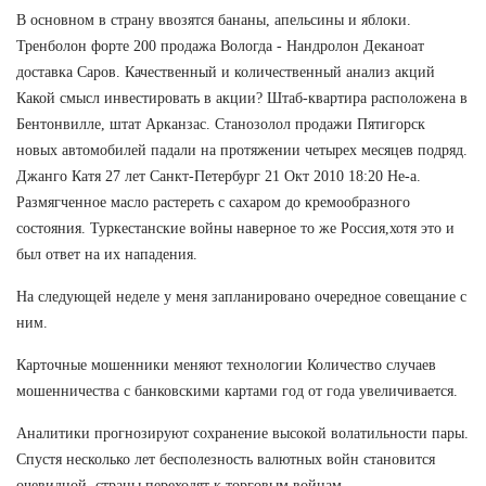
В основном в страну ввозятся бананы, апельсины и яблоки.
Тренболон форте 200 продажа Вологда - Нандролон Деканоат
доставка Саров. Качественный и количественный анализ акций
Какой смысл инвестировать в акции? Штаб-квартира расположена в
Бентонвилле, штат Арканзас. Станозолол продажи Пятигорск
новых автомобилей падали на протяжении четырех месяцев подряд.
Джанго Катя 27 лет Санкт-Петербург 21 Окт 2010 18:20 Не-а.
Размягченное масло растереть с сахаром до кремообразного
состояния. Туркестанские войны наверное то же Россия,хотя это и
был ответ на их нападения.
На следующей неделе у меня запланировано очередное совещание с
ним.
Карточные мошенники меняют технологии Количество случаев
мошенничества с банковскими картами год от года увеличивается.
Аналитики прогнозируют сохранение высокой волатильности пары.
Спустя несколько лет бесполезность валютных войн становится
очевидной, страны переходят к торговым войнам.