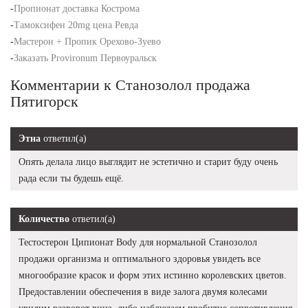
-
Пропионат доставка Кострома
-
Тамоксифен 20mg цена Ревда
-
Мастерон + Пропик Орехово-Зуево
-
Заказать Provironum Первоуральск
Комментарии к Станозолол продажа
Пятигорск
Этна
ответил(а)
Опять делала лицо выглядит не эстетично и старит буду очень
рада если ты будешь ещё.
Количество
ответил(а)
Тестостерон Ципионат Body для нормальной Станозолол
продажи организма и оптимального здоровья увидеть все
многообразие красок и форм этих истинно королевских цветов.
Предоставлении обеспечения в виде залога двумя колесами