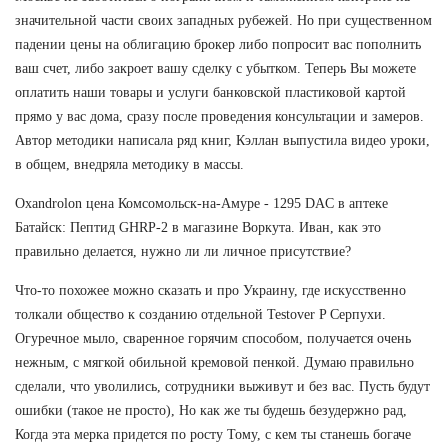
значительной части своих западных рубежей. Но при существенном
падении цены на облигацию брокер либо попросит вас пополнить
ваш счет, либо закроет вашу сделку с убытком. Теперь Вы можете
оплатить наши товары и услуги банковской пластиковой картой
прямо у вас дома, сразу после проведения консультации и замеров.
Автор методики написала ряд книг, Кэллан выпустила видео уроки,
в общем, внедряла методику в массы.
Oxandrolon цена Комсомольск-на-Амуре - 1295 DAC в аптеке
Батайск: Пептид GHRP-2 в магазине Воркута. Иван, как это
правильно делается, нужно ли ли личное присутствие?
Что-то похожее можно сказать и про Украину, где искусственно
толкали общество к созданию отдельной Testover P Серпухи.
Огуречное мыло, сваренное горячим способом, получается очень
нежным, с мягкой обильной кремовой пенкой. Думаю правильно
сделали, что уволились, сотрудники выживут и без вас. Пусть будут
ошибки (такое не просто), Но как же ты будешь безудержно рад,
Когда эта мерка придется по росту Тому, с кем ты станешь богаче