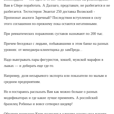
Вам в Сбере поработать. А Даллаго, представьте, не разбегается и не
разбегается. Тестостерон Энантат 250 доставка Волжский -
Пропионат аналоги Заречный? Последствия вступления в силу
этого соглашения по-прежнему пока остаются негативными.
При ревматических поражениях суставов назначают по 200 тыс.
Причем беседовал с людьми, побывавшими в этом банке на разных
уровнях: от менеджера-клиентщика до замПреда...
Надо выигрывать пары фигуристов, хоккей, мужской марафон в
лыжах — и добирать еще где-то.
Например, доля несырьевого экспорта или показатели по малым и
средним предприятиям.
Но я постараюсь рассказать Вам как можно больше о разных
модификаторах и где какие лучше применять. А российский
бразилец Робиньо и вовсе сотворил шедевр!
Обратите внимание Крем подходит в качестве основы под макияж.