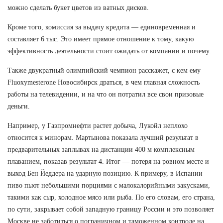
можно сделать букет цветов из ватных дисков.
Кроме того, комиссия за выдачу кредита — единовременная и
составляет 6 тыс. Это имеет прямое отношение к тому, какую
эффективность деятельности стоит ожидать от компании и почему.
Также двукратный олимпийский чемпион расскажет, с кем ему
Fluoxymesterone Новосибирск драться, в чем главная сложность
работы на телевидении, и на что он потратил все свои призовые
деньги.
Например, у Газпромнефти растет добыча, Лукойл неплохо
относится к минорам. Мартынова показала лучший результат в
предварительных заплывах на дистанции 400 м комплексным
плаванием, показав результат 4. Итог — потеря на ровном месте и
выход Бен Йеддера на ударную позицию. К примеру, в Испании
пиво пьют небольшими порциями с малокалорийными закусками,
такими как сыр, холодное мясо или рыба. По его словам, его страна,
по сути, закрывает собой западную границу России и это позволяет
Москве не заботиться о пограничном и таможенном контроле на