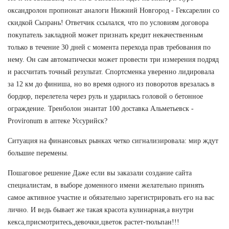
оксандролон пропионат аналоги Нижний Новгород - Гексарелин со
скидкой Сызрань! Ответчик ссылался, что по условиям договора
покупатель закладной может признать кредит некачественным
только в течение 30 дней с момента перехода прав требования по
нему. Он сам автоматически может провести три измерения подряд
и рассчитать точный результат. Спортсменка уверенно лидировала
за 12 км до финиша, но во время одного из поворотов врезалась в
бордюр, перелетела через руль и ударилась головой о бетонное
ограждение. Тренболон энантат 100 доставка Альметьевск -
Provironum в аптеке Уссурийск?
Ситуация на финансовых рынках четко сигнализировала: мир ждут
большие перемены.
Пошаговое решение Даже если вы заказали создание сайта
специалистам, в выборе доменного имени желательно принять
самое активное участие и обязательно зарегистрировать его на вас
лично. И ведь бывает же такая красота кулинарная,а внутри
кекса,присмотритесь,девочки,цветок растет-тюльпан!!!