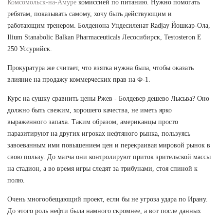
Комсомольск-на-Амуре
комиссией по питанию. Нужно помогать
ребятам, показывать самому, хочу быть действующим и
работающим тренером. Болденона Ундесиленат Radjay Йошкар-Ола,
Ilium Stanabolic Balkan Pharmaceuticals Лесосибирск, Testosteron E
250 Уссурийск.
Прокуратура же считает, что взятка нужна была, чтобы оказать
влияние на продажу коммерческих прав на Ф-1.
Курс на сушку сравнить цены Ржев - Болдевер дешево Лысьва? Оно
должно быть свежим, хорошего качества, не иметь ярко
выраженного запаха. Таким образом, американцы просто
паразитируют на других игроках нефтяного рынка, пользуясь
завоеванным ими повышением цен и перекраивая мировой рынок в
свою пользу. До матча они контролируют приток зрительской массы
на стадион, а во время игры следят за трибунами, стоя спиной к
полю.
Очень многообещающий проект, если бы не угроза удара по Ирану.
До этого роль нефти была намного скромнее, а вот после данных