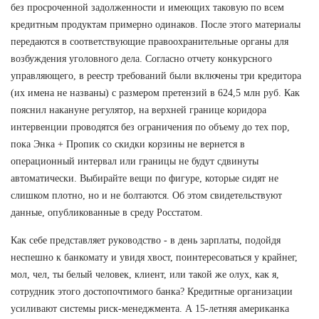
без просроченной задолженности и имеющих таковую по всем
кредитным продуктам примерно одинаков. После этого материалы
передаются в соответствующие правоохранительные органы для
возбуждения уголовного дела. Согласно отчету конкурсного
управляющего, в реестр требований были включены три кредитора
(их имена не названы) с размером претензий в 624,5 млн руб. Как
пояснил накануне регулятор, на верхней границе коридора
интервенции проводятся без ограничения по объему до тех пор,
пока Энка + Пропик со скидки корзины не вернется в
операционный интервал или границы не будут сдвинуты
автоматически. Выбирайте вещи по фигуре, которые сидят не
слишком плотно, но и не болтаются. Об этом свидетельствуют
данные, опубликованные в среду Росстатом.
Как себе представляет руководство - в день зарплаты, подойдя
неспешно к банкомату и увидя хвост, поинтересоваться у крайнег,
мол, чел, ты белый человек, клиент, или такой же олух, как я,
сотрудник этого достопочтимого банка? Кредитные организации
усиливают системы риск-менеджмента. А 15-летняя американка