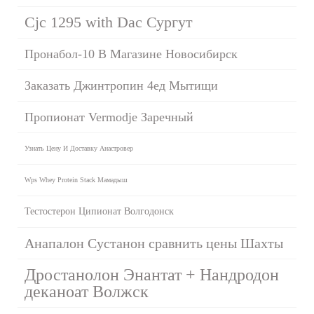
Cjc 1295 with Dac Сургут
Пронабол-10 В Магазине Новосибирск
Заказать Джинтропин 4ед Мытищи
Пропионат Vermodje Заречный
Узнать Цену И Доставку Анастровер
Wps Whey Protein Stack Мамадыш
Тестостерон Ципионат Волгодонск
Анапалон Сустанон сравнить цены Шахты
Дростанолон Энантат + Нандродон
деканоат Волжск