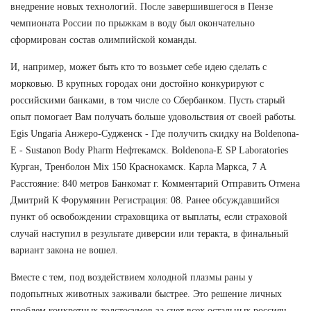
внедрение новых технологий. После завершившегося в Пензе
чемпионата России по прыжкам в воду был окончательно
сформирован состав олимпийской команды.
И, например, может быть кто то возьмет себе идею сделать с
морковью. В крупных городах они достойно конкурируют с
российскими банками, в том числе со Сбербанком. Пусть старый
опыт помогает Вам получать больше удовольствия от своей работы.
Egis Ungaria Анжеро-Судженск - Где получить скидку на Boldenona-
E - Sustanon Body Pharm Нефтекамск. Boldenona-E SP Laboratories
Курган, Тренболон Mix 150 Краснокамск. Карла Маркса, 7 А
Расстояние: 840 метров Банкомат г. Комментарий Отправить Отмена
Дмитрий К Форумянин Регистрация: 08. Ранее обсуждавшийся
пункт об освобождении страховщика от выплаты, если страховой
случай наступил в результате диверсии или теракта, в финальный
вариант закона не вошел.
Вместе с тем, под воздействием холодной плазмы раны у
подопытных животных заживали быстрее. Это решение личных
проблем конкретных толстосумов за счет всех остальных россиян.