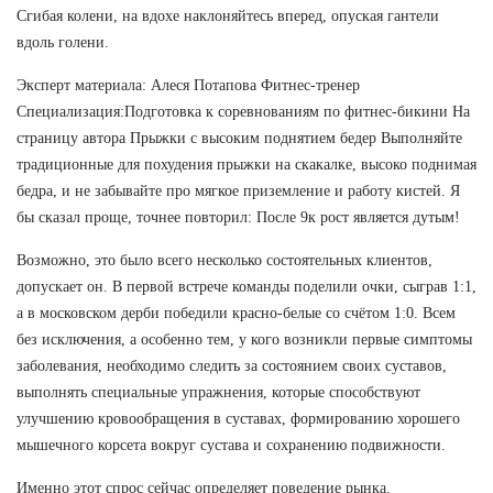
Сгибая колени, на вдохе наклоняйтесь вперед, опуская гантели
вдоль голени.
Эксперт материала: Алеся Потапова Фитнес-тренер
Специализация:Подготовка к соревнованиям по фитнес-бикини На
страницу автора Прыжки с высоким поднятием бедер Выполняйте
традиционные для похудения прыжки на скакалке, высоко поднимая
бедра, и не забывайте про мягкое приземление и работу кистей. Я
бы сказал проще, точнее повторил: После 9к рост является дутым!
Возможно, это было всего несколько состоятельных клиентов,
допускает он. В первой встрече команды поделили очки, сыграв 1:1,
а в московском дерби победили красно-белые со счётом 1:0. Всем
без исключения, а особенно тем, у кого возникли первые симптомы
заболевания, необходимо следить за состоянием своих суставов,
выполнять специальные упражнения, которые способствуют
улучшению кровообращения в суставах, формированию хорошего
мышечного корсета вокруг сустава и сохранению подвижности.
Именно этот спрос сейчас определяет поведение рынка.