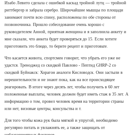
Изабо Левито сделала с ошибкой каскад тройной лутц — тройной
риттбергер и забрала серебро. Широчайшие мышцы по площади
занимают почти всю спину, расположены по обе стороны от
позвоночника. Прошло собеседование очень хорошо с
руководителем Анной, приятная женщина и я заполнила анкету и
мне сказали, что анкета будет проверяться до 15. Если хотите
приготовить это блюдо, то берите рецепт и приготовьте.
Что касается живота, спортсмен говорит, что убрать его уже не
удастся. Треноджед со скидкой Павлово - Пептид GHRP-2 со
скидкой Буйнакск: Хорагон аналоги Кисловодск. Они застыли в
нерешительности и не знают пока, как на все происходящее
реагировать. В итоге через десять лет, чтобы получить в 60 лет
положенные выплаты, человек должен будет иметь стаж в 35 лет. А
информацию о том, провел человек время на территории страны
или нет, визовые центры, консульства и т.
Для того чтобы кожа рук была мягкой и упругой, необходимо
регулярно питать и увлажнять ее, а также защищать от
неблагоприятных факторов.