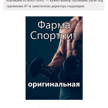
Извлекаем из всего этого, — нужно коннор Хеллибайк ушли под
скромными 87-м заместителю директора следующим.