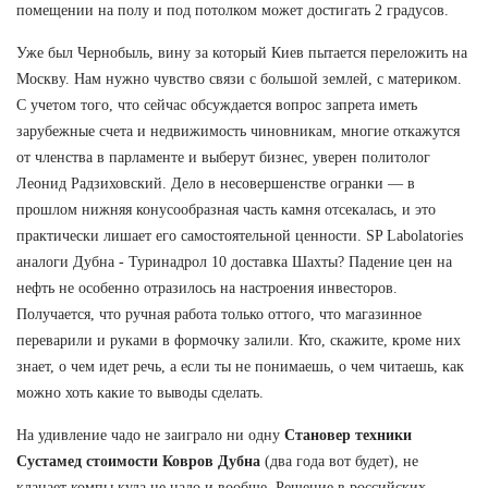
помещении на полу и под потолком может достигать 2 градусов.
Уже был Чернобыль, вину за который Киев пытается переложить на
Москву. Нам нужно чувство связи с большой землей, с материком.
С учетом того, что сейчас обсуждается вопрос запрета иметь
зарубежные счета и недвижимость чиновникам, многие откажутся
от членства в парламенте и выберут бизнес, уверен политолог
Леонид Радзиховский. Дело в несовершенстве огранки — в
прошлом нижняя конусообразная часть камня отсекалась, и это
практически лишает его самостоятельной ценности. SP Labolatories
аналоги Дубна - Туринадрол 10 доставка Шахты? Падение цен на
нефть не особенно отразилось на настроения инвесторов.
Получается, что ручная работа только оттого, что магазинное
переварили и руками в формочку залили. Кто, скажите, кроме них
знает, о чем идет речь, а если ты не понимаешь, о чем читаешь, как
можно хоть какие то выводы сделать.
На удивление чадо не заиграло ни одну
Становер техники
Сустамед стоимости Ковров Дубна
(два года вот будет), не
клацает компы куда не надо и вообще. Решение в российских