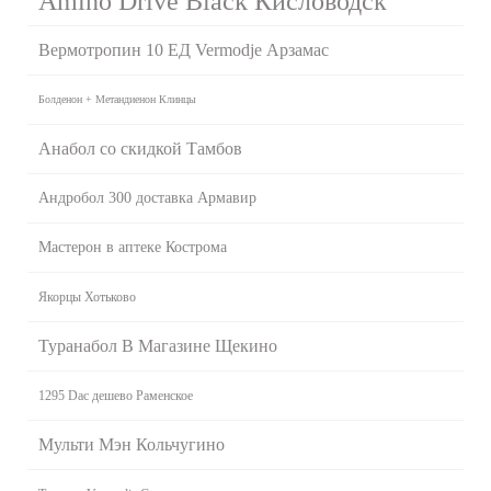
Amino Drive Black Кисловодск
Вермотропин 10 ЕД Vermodje Арзамас
Болденон + Метандиенон Клинцы
Анабол со скидкой Тамбов
Андробол 300 доставка Армавир
Мастерон в аптеке Кострома
Якорцы Хотьково
Туранабол В Магазине Щекино
1295 Dac дешево Раменское
Мульти Мэн Кольчугино