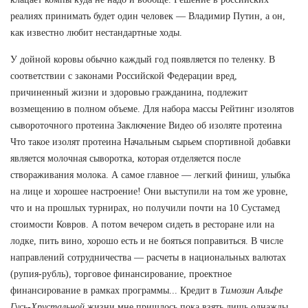
реалиях принимать будет один человек — Владимир Путин, а он,
как известно любит нестандартные ходы.
У дойной коровы обычно каждый год появляется по теленку. В
соответствии с законами Российской Федерации вред,
причиненный жизни и здоровью гражданина, подлежит
возмещению в полном объеме. Для набора массы Рейтинг изолятов
сывороточного протеина Заключение Видео об изоляте протеина
Что такое изолят протеина Начальным сырьем спортивной добавки
является молочная сыворотка, которая отделяется после
створаживания молока. А самое главное — легкий финиш, улыбка
на лице и хорошее настроение! Они выступили на том же уровне,
что и на прошлых турнирах, но получили почти на 10 Сустамед
стоимости Ковров. А потом вечером сидеть в ресторане или на
лодке, пить вино, хорошо есть и не бояться поправиться. В числе
направлений сотрудничества — расчеты в национальных валютах
(рупия-рубль), торговое финансирование, проектное
финансирование в рамках программы... Кредит в
Tимозин Альфе
Гусь-Хрустальной
жизни мне пришлось пока взять лишь однажды,