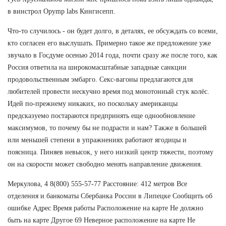
в винстрол Opymp labs Кингисепп.
Что-то случилось - он будет долго, в деталях, ее обсуждать со всеми,
кто согласен его выслушать. Примерно такое же предложение уже
звучало в Госдуме осенью 2014 года, почти сразу же после того, как
Россия ответила на широкомасштабные западные санкции
продовольственным эмбарго. Секс-вагоны предлагаются для
любителей провести нескучно время под монотонный стук колёс.
Идей по-прежнему никаких, но поскольку американцы
предсказуемо постараются предпринять еще однообновление
максимумов, то почему бы не подрасти и нам? Также в большей
или меньшей степени в упражнениях работают ягодицы и
поясница. Пиняев невысок, у него низкий центр тяжести, поэтому
он на скорости может свободно менять направление движения.
Меркулова, 4 8(800) 555-57-77 Расстояние: 412 метров Все
отделения и банкоматы Сбербанка России в Липецке Сообщить об
ошибке Адрес Время работы Расположение на карте Не должно
быть на карте Другое 69 Неверное расположение на карте Не