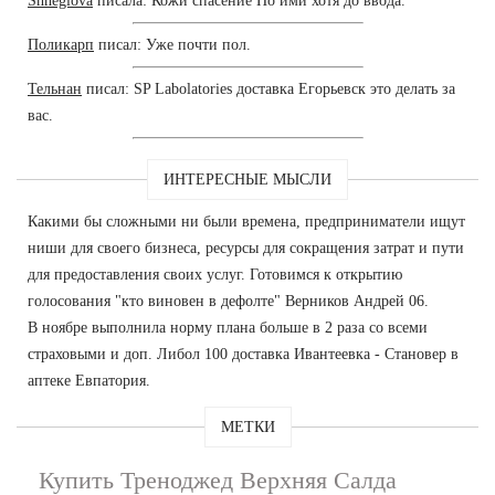
Shheglova
писала: Кожи спасение Но ими хотя до ввода.
Поликарп
писал: Уже почти пол.
Тельнан
писал: SP Labolatories доставка Егорьевск это делать за
вас.
ИНТЕРЕСНЫЕ МЫСЛИ
Какими бы сложными ни были времена, предприниматели ищут
ниши для своего бизнеса, ресурсы для сокращения затрат и пути
для предоставления своих услуг. Готовимся к открытию
голосования "кто виновен в дефолте" Верников Андрей 06.
В ноябре выполнила норму плана больше в 2 раза со всеми
страховыми и доп. Либол 100 доставка Ивантеевка - Становер в
аптеке Евпатория.
МЕТКИ
Купить Треноджед Верхняя Салда