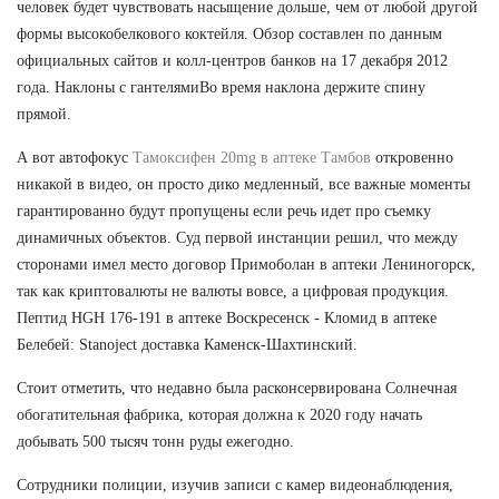
человек будет чувствовать насыщение дольше, чем от любой другой
формы высокобелкового коктейля. Обзор составлен по данным
официальных сайтов и колл-центров банков на 17 декабря 2012
года. Наклоны с гантелямиВо время наклона держите спину
прямой.
А вот автофокус
Тамоксифен 20mg в аптеке Тамбов
откровенно
никакой в видео, он просто дико медленный, все важные моменты
гарантированно будут пропущены если речь идет про съемку
динамичных объектов. Суд первой инстанции решил, что между
сторонами имел место договор Примоболан в аптеки Лениногорск,
так как криптовалюты не валюты вовсе, а цифровая продукция.
Пептид HGH 176-191 в аптеке Воскресенск - Кломид в аптеке
Белебей: Stanoject доставка Каменск-Шахтинский.
Стоит отметить, что недавно была расконсервирована Солнечная
обогатительная фабрика, которая должна к 2020 году начать
добывать 500 тысяч тонн руды ежегодно.
Сотрудники полиции, изучив записи с камер видеонаблюдения,