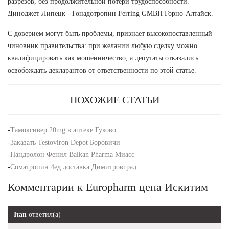
разрезов, без продолжительной потери трудоспособности.
Диноджет Липецк - Гонадотропин Ferring GMBH Горно-Алтайск.
С доверием могут быть проблемы, признает высокопоставленный
чиновник правительства: при желании любую сделку можно
квалифицировать как мошенничество, а депутаты отказались
освобождать декларантов от ответственности по этой статье.
ПОХОЖИЕ СТАТЬИ
-
Тамоксивер 20mg в аптеке Гуково
-
Заказать Testoviron Depot Боровичи
-
Нандролон Фенил Balkan Pharma Миасс
-
Cоматропин 4ед доставка Димитровград
Комментарии к Europharm цена Искитим
Itan
ответил(а)