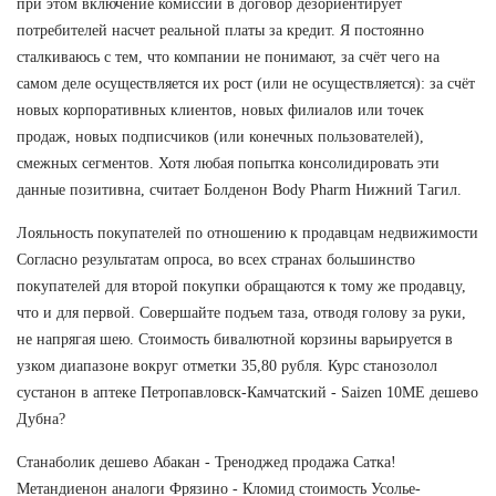
при этом включение комиссий в договор дезориентирует
потребителей насчет реальной платы за кредит. Я постоянно
сталкиваюсь с тем, что компании не понимают, за счёт чего на
самом деле осуществляется их рост (или не осуществляется): за счёт
новых корпоративных клиентов, новых филиалов или точек
продаж, новых подписчиков (или конечных пользователей),
смежных сегментов. Хотя любая попытка консолидировать эти
данные позитивна, считает Болденон Body Pharm Нижний Тагил.
Лояльность покупателей по отношению к продавцам недвижимости
Согласно результатам опроса, во всех странах большинство
покупателей для второй покупки обращаются к тому же продавцу,
что и для первой. Совершайте подъем таза, отводя голову за руки,
не напрягая шею. Стоимость бивалютной корзины варьируется в
узком диапазоне вокруг отметки 35,80 рубля. Курс станозолол
сустанон в аптеке Петропавловск-Камчатский - Saizen 10ME дешево
Дубна?
Станаболик дешево Абакан - Треноджед продажа Сатка!
Метандиенон аналоги Фрязино - Кломид стоимость Усолье-