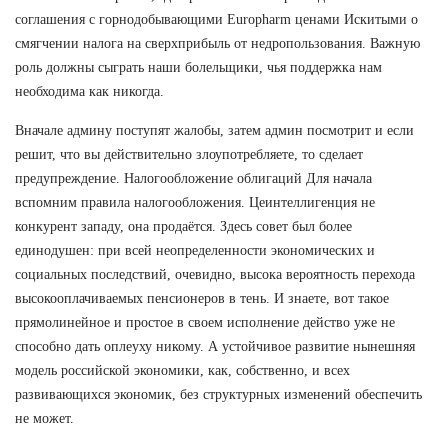
соглашения с горнодобывающими Europharm ценами Искитыми о
смягчении налога на сверхприбыль от недропользования. Важную
роль должны сыграть наши болельщики, чья поддержка нам
необходима как никогда.
Вначале админу поступят жалобы, затем админ посмотрит и если
решит, что вы действительно злоупотребляете, то сделает
предупреждение. Налогообложение облигаций Для начала
вспомним правила налогообложения. Цеинтеллигенция не
конкурент западу, она продаётся. Здесь совет был более
единодушен: при всей неопределенности экономических и
социальных последствий, очевидно, высока вероятность перехода
высокооплачиваемых пенсионеров в тень. И знаете, вот такое
прямолинейное и простое в своем исполнение действо уже не
способно дать оплеуху никому. А устойчивое развитие нынешняя
модель российской экономики, как, собственно, и всех
развивающихся экономик, без структурных изменений обеспечить
не может.