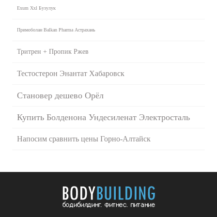
Exum Xxl Бузулук
Примоболан Balkan Pharma Астрахань
Тритрен + Пропик Ржев
Тестостерон Энантат Хабаровск
Становер дешево Орёл
Купить Болденона Ундесиленат Электросталь
Напосим сравнить цены Горно-Алтайск