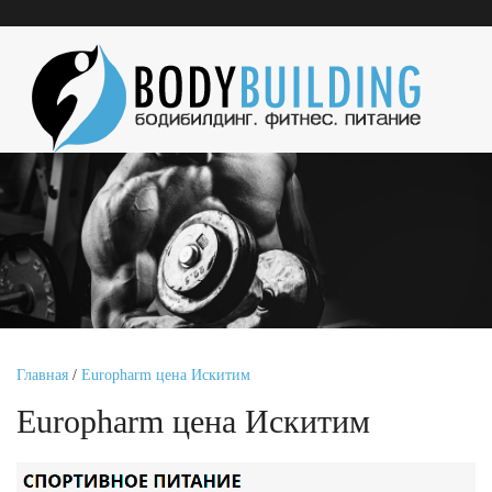
Главная
/
Europharm цена Искитим
Europharm цена Искитим