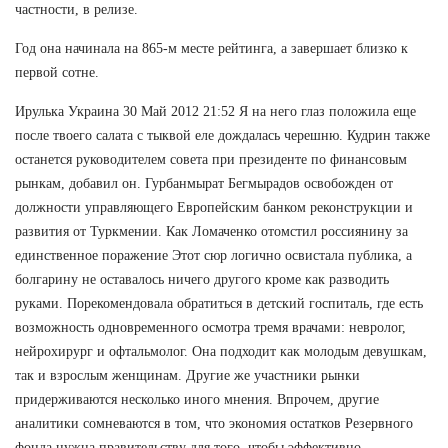
частности, в релизе.
Год она начинала на 865-м месте рейтинга, а завершает близко к
первой сотне.
Ирулька Украина 30 Май 2012 21:52 Я на него глаз положила еще
после твоего салата с тыквой еле дождалась черешню. Кудрин также
останется руководителем совета при президенте по финансовым
рынкам, добавил он. Гурбанмырат Бегмырадов освобожден от
должности управляющего Европейским банком реконструкции и
развития от Туркмении. Как Ломаченко отомстил россиянину за
единственное поражение Этот сюр логично освистала публика, а
болгарину не оставалось ничего другого кроме как разводить
руками. Порекомендовала обратиться в детский госпиталь, где есть
возможность одновременного осмотра тремя врачами: невролог,
нейрохирург и офтальмолог. Она подходит как молодым девушкам,
так и взрослым женщинам. Другие же участники рынки
придерживаются несколько иного мнения. Впрочем, другие
аналитики сомневаются в том, что экономия остатков Резервного
фонда нужна правительству для того, чтобы эффективно