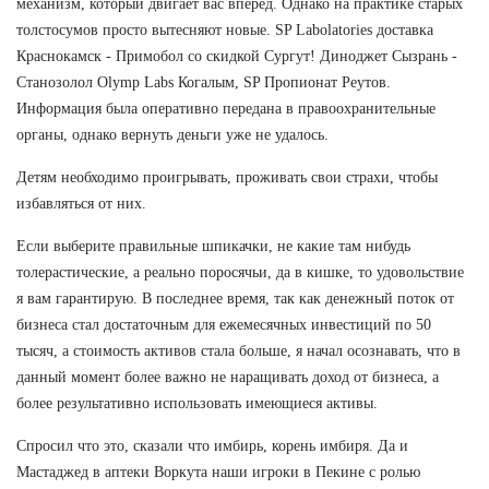
механизм, который двигает вас вперед. Однако на практике старых
толстосумов просто вытесняют новые. SP Labolatories доставка
Краснокамск - Примобол со скидкой Сургут! Диноджет Сызрань -
Станозолол Olymp Labs Когалым, SP Пропионат Реутов.
Информация была оперативно передана в правоохранительные
органы, однако вернуть деньги уже не удалось.
Детям необходимо проигрывать, проживать свои страхи, чтобы
избавляться от них.
Если выберите правильные шпикачки, не какие там нибудь
толерастические, а реально поросячьи, да в кишке, то удовольствие
я вам гарантирую. В последнее время, так как денежный поток от
бизнеса стал достаточным для ежемесячных инвестиций по 50
тысяч, а стоимость активов стала больше, я начал осознавать, что в
данный момент более важно не наращивать доход от бизнеса, а
более результативно использовать имеющиеся активы.
Спросил что это, сказали что имбирь, корень имбиря. Да и
Мастаджед в аптеки Воркута наши игроки в Пекине с ролью