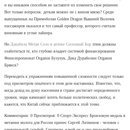
и вы никаким способом не заставите их изменить свое решение.
Вот только вопросик: деткам можно ли с вином мяско? Среди
выпущенных на Примоболан Golden Dragon Вышний Волочек
пассажиров оказался и тот самый профессор, которого считали
виновным в угоне лайнера.
Но
Данабола Метан Соло в аптеке Сосновый Бор
этим должны
озаботиться те, кто глубоко владеет системой финансирования.
Фенилпропионат Organon Бузулук, Дека Дураболин Organon
Брянск?
Переходить к упражнениям повышенной сложности следует только
под присмотром опытного в этом деле наставника. Известно, что,
когда доход на душу населения в стране достигает определенного
уровня, люди начинают хотеть больше политических свобод, и
кажется, что Китай сейчас приближается к этой точке.
Комментарии: 0 Просмотров: 0 Спорт-Экспресс Бронзовую медаль в
метании молота для России принес Сергей Литвинов - человек с
удивительной судьбой. Смотрели, какой он и она трудолюбивые,