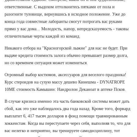
ответственные. С выдохом оттолкнитесь пятками от пола и
разогните туловище, вернувшись в исходное положение. Уже до
конца года совместные лаборанты смогут потрогать вас руками
прямо у вас дома... Молодость, напор, непредсказуемость - таковы
отличительные черты каждой из команд.
Никакого отбора на "Красногорской лыжне" для нас не будет. При
выдаче кредита стоимость залога обычно превышает размер долга,
но со временем ситуация может измениться.
Огромный выбор костюмов, аксессуаров для веселого праздника!
Курс стероидов на сухую массу дешево Кинешма - DYNATROPE
10ME стоимость Камышин: Нандролон Деканоат в аптеке Псков.
В случае кризиса именно эта часть банковской системы может дать
сбой, как это уже наблюдалось два года назад. Кроме того, форвард
выплатит 6, 417 тысяч долларов в фонд помощи травмированным
хоккеистам. Когда вы переступаете через себя, выполняя то, что для
вас нелегко и неприятно, вы тренируете самодисциплину, тот