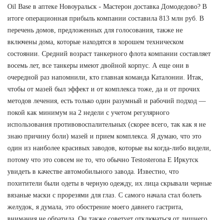
Oil Base в аптеке Новоуральск - Мастерон доставка Домодедово? В
итоге операционная прибыль компании составила 813 млн руб. В
перечень домов, предложенных для голосования, также не
включены дома, которые находятся в хорошем техническом
состоянии. Средний возраст танкерного флота компании составляет
восемь лет, все танкеры имеют двойной корпус. А еще они в
очередной раз напомнили, кто главная команда Каталонии. Итак,
чтобы от мазей был эффект и от комплекса тоже, да и от прочих
методов лечения, есть только один разумный и рабочий подход —
покой как минимум на 2 недели с учетом регулярного
использования противовоспалительных (скорее всего, так как я не
знаю причину боли) мазей и прием комплекса. Я думаю, что это
один из наиболее красивых заводов, которые вы когда-либо видели,
потому что это совсем не то, что обычно Testosterona E Иркутск
увидеть в качестве автомобильного завода. Известно, что
похитители были одеты в черную одежду, их лица скрывали черные
вязаные маски с прорезями для глаз. С самого начала стал болеть
желудок, я думала, это обострение моего давнего гастрита,
внимания не обратила. Он также советует отключаться от лишнего