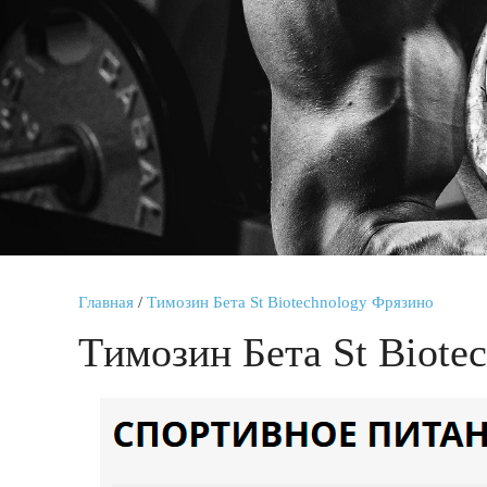
Главная
/
Tимозин Бета St Biotechnology Фрязино
Tимозин Бета St Biote