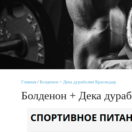
Главная
/
Болденон + Дека дураболин Краснодар
Болденон + Дека дура