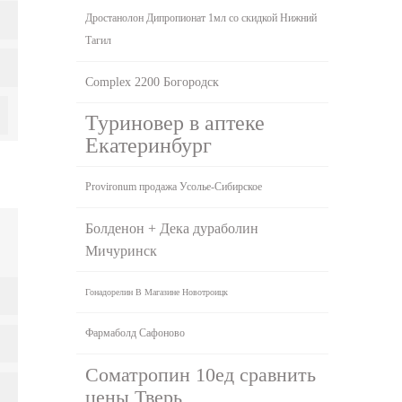
Дростанолон Дипропионат 1мл со скидкой Нижний
Тагил
Complex 2200 Богородск
Туриновер в аптеке
Екатеринбург
Provironum продажа Усолье-Сибирское
Болденон + Дека дураболин
Мичуринск
Гонадорелин В Магазине Новотроицк
Фармаболд Сафоново
Cоматропин 10ед сравнить
цены Тверь