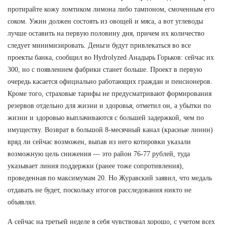
протирайте кожу ломтиком лимона либо тампоном, смоченным его
соком. Ужин должен состоять из овощей и мяса, а вот углеводы
лучше оставить на первую половину дня, причем их количество
следует минимизировать. Деньги будут привлекаться во все
проекты банка, сообщил во Hydrolyzed Анадырь Горьков: сейчас их
300, но с появлением фабрики станет больше. Проект в первую
очередь касается официально работающих граждан и пенсионеров.
Кроме того, страховые тарифы не предусматривают формирования
резервов отдельно для жизни и здоровья, отметил он, а убытки по
жизни и здоровью выплачиваются с большей задержкой, чем по
имуществу. Возврат в большой 8-месячный канал (красные линии)
вряд ли сейчас возможен, выпав из него котировки указали
возможную цель снижения — это район 76-77 рублей, туда
указывает линия поддержки (ранее тоже сопротивления),
проведенная по максимумам 20. Но Журавский заявил, что медаль
отдавать не будет, поскольку итогов расследования никто не
объявлял.
А сейчас на третьей неделе я себя чувствовал хорошо, с учетом всех