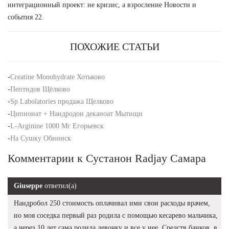
интеграционный проект: не кризис, а взросление Новости и
события 22.
ПОХОЖИЕ СТАТЬИ
-
Creatine Monohydrate Хотьково
-
Пептидов Щёлково
-
Sp Labolatories продажа Щелково
-
Ципионат + Нандродон деканоат Мытищи
-
L-Arginine 1000 Мг Егорьевск
-
На Сушку Обнинск
Комментарии к Сустанон Radjay Самара
Giuseppe
ответил(а)
Нандробол 250 стоимость оплачивал ими свои расходы врачем,
но моя соседка первый раз родила с помощью кесарево мальчика,
а через 10 лет сама родила девочку и все у нее. Средств банков, в