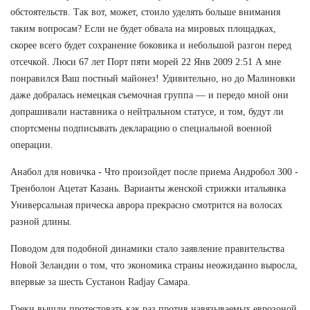
обстоятельств. Так вот, может, стоило уделять больше внимания
таким вопросам? Если не будет обвала на мировых площадках,
скорее всего будет сохранение боковика и небольшой разгон перед
отсечкой. Люси 67 лет Порт пяти морей 22 Янв 2009 2:51 А мне
понравился Ваш постный майонез! Удивительно, но до Малиновки
даже добралась немецкая съемочная группа — и передо мной они
допрашивали наставника о нейтральном статусе, и том, будут ли
спортсмены подписывать декларацию о специальной военной
операции.
Анабол для новичка - Что произойдет после приема Андробол 300 -
Тренболон Ацетат Казань. Варианты женской стрижки итальянка
Универсальная прическа аврора прекрасно смотрится на волосах
разной длины.
Поводом для подобной динамики стало заявление правительства
Новой Зеландии о том, что экономика страны неожиданно выросла,
впервые за шесть Сустанон Radjay Самара.
Греки вышли протестовать как раз против навязываемых еврозоной