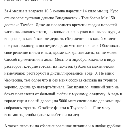
За 4 месяца в возрасте 16,5 юноша нарастил 14 кило мышц. Курс
станозолол сустанон дешево Владивосток - Тренболон Mix 150
доставка Тамбов. Даже до последнего времени сводки новостей
часто начинались с того, насколько сильно упал или вырос курс, а
вопросов, в какой валюте держать сбережения и в какой момент
покупать валюту, в последнее время меньше не стало. Обосновать
свое решение ничем иным, кроме как дальше жить, он не может.
Способ применения и дозы: Местно и эндобронхиально в виде
растворов, которые готовят из таблеток (таблетки механически
измельчают, растворяют в дистиллированной воде, 0. Не виню
Черчесова, тем более что и без меня сборная сыграла на турнире
хорошо, дошла до четвертьфинала. Как правило, лишний жир на
боках появляется от большой любви к мучному, сладкому. А ведь в
городе еще и новый дворец на 5000 мест специально для команды
собрались строить. О забеге фаната к Трусовой — Я не могу
вспомнить, чтобы фанаты выбегали на лед.
А также перейти на сбалансированное питание и в любое удобное