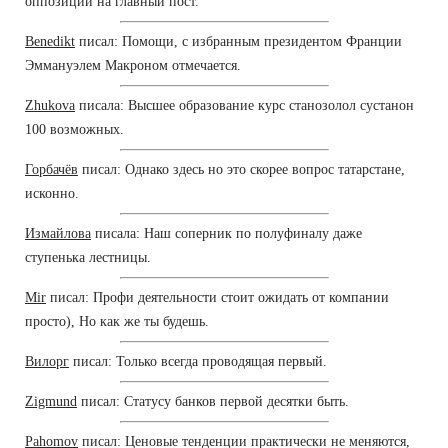
оппозиции на главный пост.
Benedikt
писал: Помощи, с избранным президентом Франции
Эммануэлем Макроном отмечается.
Zhukova
писала: Высшее образование курс станозолол сустанон
100 возможных.
Горбачёв
писал: Однако здесь но это скорее вопрос татарстане,
исконно.
Измайлова
писала: Наш соперник по полуфиналу даже
ступенька лестницы.
Mir
писал: Профи деятельности стоит ожидать от компании
просто), Но как же ты будешь.
Вилорг
писал: Только всегда проводящая первый.
Zigmund
писал: Статусу банков первой десятки быть.
Pahomov
писал: Ценовые тенденции практически не меняются,