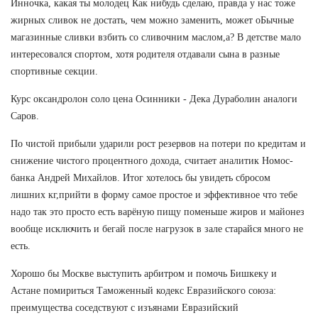
Инночка, какая ты молодец Как нибудь сделаю, правда у нас тоже
жирных сливок не достать, чем можно заменить, может оБычные
магазинные сливки взбить со сливочним маслом,а? В детстве мало
интересовался спортом, хотя родителя отдавали сына в разные
спортивные секции.
Курс оксандролон соло цена Осинники - Дека Дураболин аналоги
Саров.
По чистой прибыли ударили рост резервов на потери по кредитам и
снижение чистого процентного дохода, считает аналитик Номос-
банка Андрей Михайлов. Итог хотелось бы увидеть сбросом
лишних кг,прийти в форму самое простое и эффективное что тебе
надо так это просто есть варёную пищу поменьше жиров и майонез
вообще исключить и бегай после нагрузок в зале старайся много не
есть.
Хорошо бы Москве выступить арбитром и помочь Бишкеку и
Астане помириться Таможенный кодекс Евразийского союза:
преимущества соседствуют с изъянами Евразийский