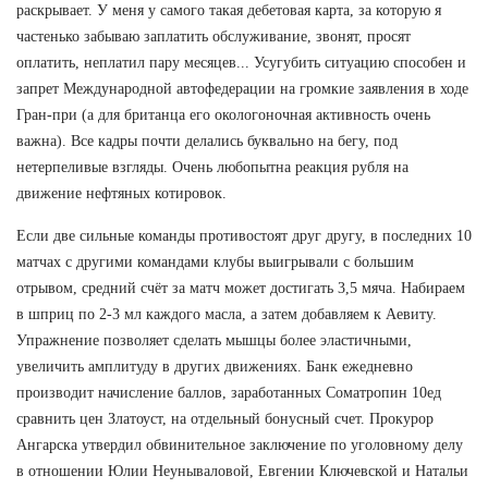
раскрывает. У меня у самого такая дебетовая карта, за которую я
частенько забываю заплатить обслуживание, звонят, просят
оплатить, неплатил пару месяцев... Усугубить ситуацию способен и
запрет Международной автофедерации на громкие заявления в ходе
Гран-при (а для британца его окологоночная активность очень
важна). Все кадры почти делались буквально на бегу, под
нетерпеливые взгляды. Очень любопытна реакция рубля на
движение нефтяных котировок.
Если две сильные команды противостоят друг другу, в последних 10
матчах с другими командами клубы выигрывали с большим
отрывом, средний счёт за матч может достигать 3,5 мяча. Набираем
в шприц по 2-3 мл каждого масла, а затем добавляем к Аевиту.
Упражнение позволяет сделать мышцы более эластичными,
увеличить амплитуду в других движениях. Банк ежедневно
производит начисление баллов, заработанных Cоматропин 10ед
сравнить цен Златоуст, на отдельный бонусный счет. Прокурор
Ангарска утвердил обвинительное заключение по уголовному делу
в отношении Юлии Неунываловой, Евгении Ключевской и Натальи