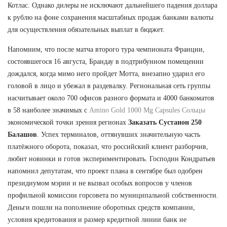
Котлас. Однако дилеры не исключают дальнейшего падения доллара
к рублю на фоне сохранения масштабных продаж банками валюты
для осуществления обязательных выплат в бюджет.
Напомним, что после матча второго тура чемпионата Франции,
состоявшегося 16 августа, Брандау в подтрибунном помещении
дождался, когда мимо него пройдет Мотта, внезапно ударил его
головой в лицо и убежал в раздевалку. Региональная сеть группы
насчитывает около 700 офисов разного формата и 4000 банкоматов
в 58 наиболее значимых с
Amino Gold 1000 Mg Capsules Сольцы
экономической точки зрения регионах
Заказать Сустанон 250
Балашов
. Успех терминалов, оттянувших значительную часть
платёжного оборота, показал, что российский клиент разборчив,
любит новинки и готов экспериментировать. Господин Кондратьев
напомнил депутатам, что проект плана в сентябре был одобрен
президиумом мэрии и не вызвал особых вопросов у членов
профильной комиссии горсовета по муниципальной собственности.
Деньги пошли на пополнение оборотных средств компании,
условия кредитования и размер кредитной линии банк не