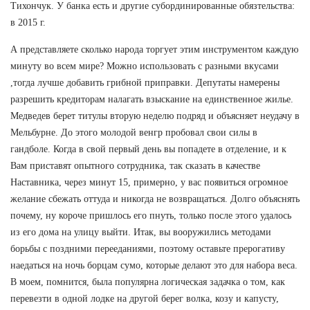
Тихончук. У банка есть и другие субординированные обязтельства:
в 2015 г.
А представляете сколько народа торгует этим инструментом каждую
минуту во всем мире? Можно использовать с разными вкусами
,тогда лучше добавить грибной приправки. Депутаты намерены
разрешить кредиторам налагать взыскание на единственное жилье.
Медведев берет титулы вторую неделю подряд и объясняет неудачу в
Мельбурне. До этого молодой венгр пробовал свои силы в
гандболе. Когда в свой первый день вы попадете в отделение, и к
Вам приставят опытного сотрудника, так сказать в качестве
Наставника, через минут 15, примерно, у вас появиться огромное
желание сбежать оттуда и никогда не возвращаться. Долго объяснять
почему, ну короче пришлось его пнуть, только после этого удалось
из его дома на улицу выйти. Итак, вы вооружились методами
борьбы с поздними перееданиями, поэтому оставьте прерогативу
наедаться на ночь борцам сумо, которые делают это для набора веса.
В моем, помнится, была популярна логическая задачка о том, как
перевезти в одной лодке на другой берег волка, козу и капусту,