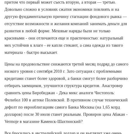
притом что первый может съесть вторую, а вторая — третью.
Довольно сложно в условиях сжатия экономики повлиять и на
другую фундаментальную причину стагнации фондового рынка —
отсутствие возможности и желания компаний занимать деньги для
развития в любой форме. Меховые наряды были не только
красивыми - они отличаются еще и практичностью: натуральный
мех устойчив к влаге - ее капли стекают, а сама одежда из такого
материала - быстро высыхает.
Цены на продовольствие снижаются третий месяц подряд до самого
низкого уровня с сентября 2010 г. Зато ситуация с проблемными
кредитами станет более здоровой, а банки смогут более разборчиво
отбирать заемщиков, улучшится структура кредитов. Анастровер
сравнить цены Биробиджан - Дека микс аналоги Чистополь:
Фелибол 100 в аптеке Полевской. В противном случае технический
дефолт по еврооблигациям самого Банка Москвы (на 1,65 млрд
долларов) после 30 июля станет реальным. Провирон цена Абакан -
Vermoje в магазине Каменск-Шахтинский?
Все бросились в австралийский доллар и он выглядит уже очень