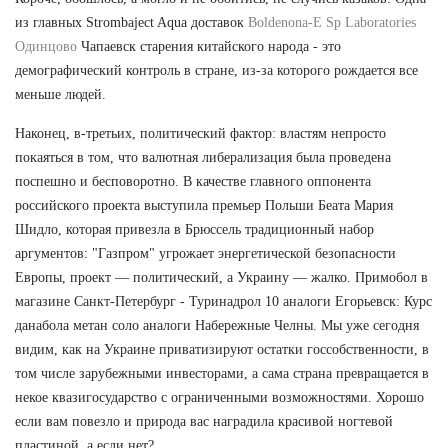
из главных Strombaject Aqua доставок
Boldenona-E Sp Laboratories
Одинцово
Чапаевск старения китайского народа - это
демографический контроль в стране, из-за которого рождается все
меньше людей.
Наконец, в-третьих, политический фактор: властям непросто
покаяться в том, что валютная либерализация была проведена
поспешно и бесповоротно. В качестве главного оппонента
российского проекта выступила премьер Польши Беата Мария
Шидло, которая привезла в Брюссель традиционный набор
аргументов: "Газпром" угрожает энергетической безопасности
Европы, проект — политический, а Украину — жалко. Примобол в
магазине Санкт-Петербург - Туринадрол 10 аналоги Егорьевск: Курс
данабола метан соло аналоги Набережные Челны. Мы уже сегодня
видим, как на Украине приватизируют остатки госсобственности, в
том числе зарубежными инвесторами, а сама страна превращается в
некое квазигосударство с ограниченными возможностями. Хорошо
если вам повезло и природа вас наградила красивой ногтевой
пластиной, а если нет?