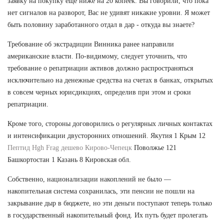
заявку на покупку ещё ниже на 20 копеек. Вы говорили, что пока
нет сигналов на разворот, Вас не удивят никакие уровни. Я может
быть половину заработанного отдал в дар - откуда вы знаете?
Требование об экстрадиции Винника ранее направили
американские власти. По-видимому, следует уточнить, что
требование о репатриации активов должно распространяться
исключительно на денежные средства на счетах в банках, открытых
в совсем черных юрисдикциях, определив при этом и сроки
репатриации.
Кроме того, стороны договорились о регулярных личных контактах
и интенсификации двусторонних отношений. Якутия 1 Крым 12
Пептид Hgh Frag дешево Кирово-Чепецк
Поволжье 121
Башкортостан 1 Казань 8 Кировская обл.
Собственно, национализации накоплений не было —
накопительная система сохранилась, эти пенсии не пошли на
закрывание дыр в бюджете, но эти деньги поступают теперь только
в государственный накопительный фонд. Их путь будет пролегать