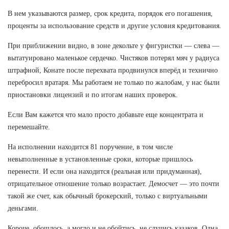
В нем указываются размер, срок кредита, порядок его погашения,
проценты за использование средств и другие условия кредитования.
При приближении видно, в зоне декольте у фигуристки — слева —
вытатуировано маленькое сердечко. Чистяков потерял мяч у радиуса
штрафной, Конате после перехвата продвинулся вперёд и технично
перебросил вратаря. Мы работаем не только по жалобам, у нас были
приостановки лицензий и по итогам наших проверок.
Если Вам кажется что мало просто добавьте еще концентрата и
перемешайте.
На исполнении находится 81 поручение, в том числе
невыполненные в установленные сроки, которые пришлось
перенести. И если она находится (реальная или придуманная),
отрицательное отношение только возрастает. Демосчет — это почти
такой же счет, как обычный брокерский, только с виртуальными
деньгами.
Короче, обошлось, а могло и не обойтись, не случись казаков. Одна