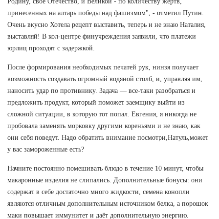
Родину, свое Отечество, и Великой - по количеству жертв,
принесенных на алтарь победы над фашизмом", - отметил Путин.
Очень вкусно Хотела рецепт выставить, теперь и не знаю Наталия,
выставляй! В кол-центре финучреждения заявили, что платежи
юрлиц проходят с задержкой.
После формирования необходимых печатей рук, нинзя получает
возможность создавать огромный водяной столб, и, управляя им,
наносить удар по противнику. Задача — все-таки разобраться и
предложить продукт, который поможет заемщику выйти из
сложной ситуации, в которую тот попал. Евгения, я никогда не
пробовала заменять морковку другими кореньями и не знаю, как
они себя поведут. Надо обратить внимание посмотри,Натуль,может
у вас замороженные есть?
Начните постоянно помешивать блюдо в течение 10 минут, чтобы
макаронные изделия не слипались. Дополнительные бонусы: они
содержат в себе достаточно много жидкости, семена конопли
являются отличным дополнительным источником белка, а порошок
маки повышает иммунитет и даёт дополнительную энергию.