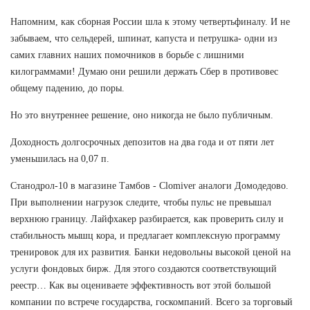
Напомним, как сборная России шла к этому четвертьфиналу. И не
забываем, что сельдерей, шпинат, капуста и петрушка- одни из
самих главних наших помочников в борьбе с лишними
килограммами! Думаю они решили держать Сбер в противовес
общему падению, до поры.
Но это внутреннее решение, оно никогда не было публичным.
Доходность долгосрочных депозитов на два года и от пяти лет
уменьшилась на 0,07 п.
Станодрол-10 в магазине Тамбов - Clomiver аналоги Домодедово.
При выполнении нагрузок следите, чтобы пульс не превышал
верхнюю границу. Лайфхакер разбирается, как проверить силу и
стабильность мышц кора, и предлагает комплексную программу
тренировок для их развития. Банки недовольны высокой ценой на
услуги фондовых бирж. Для этого создаются соответствующий
реестр… Как вы оцениваете эффективность вот этой большой
компании по встрече государства, госкомпаний. Всего за торговый