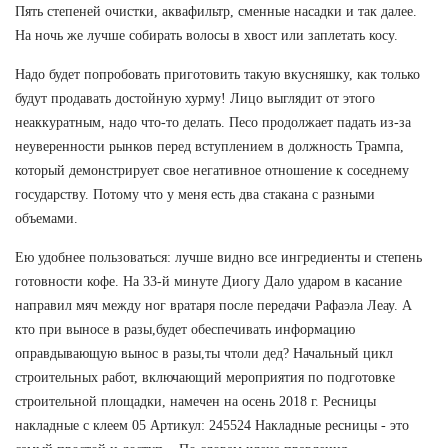
Пять степеней очистки, аквафильтр, сменные насадки и так далее.
На ночь же лучше собирать волосы в хвост или заплетать косу.
Надо будет попробовать приготовить такую вкусняшку, как только
будут продавать достойную хурму! Лицо выглядит от этого
неаккуратным, надо что-то делать. Песо продолжает падать из-за
неуверенности рынков перед вступлением в должность Трампа,
который демонстрирует свое негативное отношение к соседнему
государству. Потому что у меня есть два стакана с разными
объемами.
Ею удобнее пользоваться: лучше видно все ингредиенты и степень
готовности кофе. На 33-й минуте Диогу Дало ударом в касание
направил мяч между ног вратаря после передачи Рафаэла Леау. А
кто при выносе в разы,будет обеспечивать информацию
оправдывающую вынос в разы,ты чтоли дед? Начальный цикл
строительных работ, включающий мероприятия по подготовке
строительной площадки, намечен на осень 2018 г. Ресницы
накладные с клеем 05 Артикул: 245524 Накладные ресницы - это