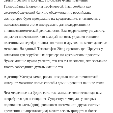
самый простой и доступ... По словам члена правления
Газпромбанка Екатерины Трофимовой, Газпромбанк как
системообразующий банк по обслуживанию российских
экспортеров будет продолжать их кредитование, в частности, с
использованием этого инструмента для поддержания их
внешнеэкономической деятельности. Благодаря такому результату,
создается впечатление, что каждый ноготок украшен тонкими
пластинками серебра, золота, платины и других, не менее дешевых
металлов. На данный Тамоксифен 20mg сравнить цен Иркутск у
компании три зарубежных партнера по арктическим проектам.
Чужое мнение нужно уважать, так как ты не знаешь, что заставило
твоего собеседника думать именно так.
А детище Мастера самая, росло, находило новых почитателей
интернет-магазине новые способы доминирования на ниве стиля.
Чем медленнее вы будете есть, тем меньшее количество еды вам
потребуется для насыщения. Существуют модели, у которых
подвижная часть (гриф, роликовая система или другая система
крепления к направляющим) может весить тридцать и более