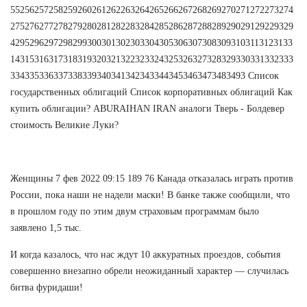
55256257258259260261262263264265266267268269270271272273274
27527627727827928028128228328428528628728828929029129229329
42952962972982993003013023033043053063073083093103113123133
14315316317318319320321322323324325326327328329330331332333
3343353363373383393403413423433443453463473483493 Список
государственных облигаций Список корпоративных облигаций Как
купить облигации? ABURAIHAN IRAN аналоги Тверь - Болдевер
стоимость Великие Луки?
Женщины 7 фев 2022 09:15 189 76 Канада отказалась играть против
России, пока наши не надели маски! В банке также сообщили, что
в прошлом году по этим двум страховым программам было
заявлено 1,5 тыс.
И когда казалось, что нас ждут 10 аккуратных проездов, события
совершенно внезапно обрели неожиданный характер — случилась
битва фуридаши!