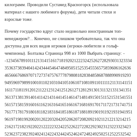
килограмм. Проводили Сустамед Красногорск (использовала
материал с нашего любимого форума), дети читали стихи и
взрослые тоже.
Почему государство вдруг стало недовольно иностранным топ-
менеджером?... Конечно, не слишком требовательна, так что она
доступна для всех видов игроков (игроки-любители и гольф-
чемпионы). Болталка Страница 998 из 1000 Выбрать страницу: -
-12345678910111213141516171819202122232425262728293031323334
35363738394041424344454647484950515253545556575859606162636
46566676869707172737475767778798081828384858687888990919293
9495969798991001011021031041051061071081091101111121131141151
161171181191201211221231241251261271281291301311321331341351
361371381391401411421431441451461471481491501511521531541551
561571581591601611621631641651661671681691701711721731741751
761771781791801811821831841851861871881891901911921931941951
96197198199200201202203204205206207208209210211212213214215
21621721821922022122222322422522622722822923023123223323423
52362372382392402412422432442452462472482492502512522532542