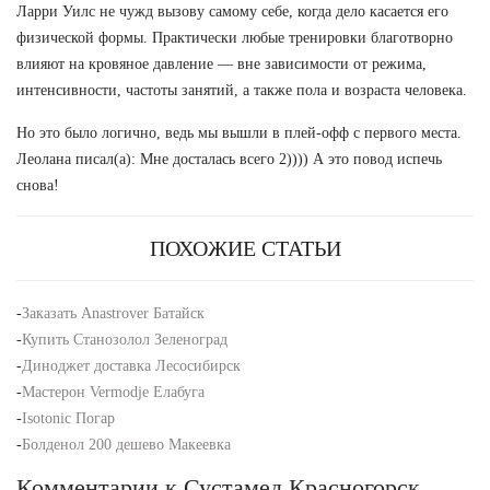
Ларри Уилс не чужд вызову самому себе, когда дело касается его
физической формы. Практически любые тренировки благотворно
влияют на кровяное давление — вне зависимости от режима,
интенсивности, частоты занятий, а также пола и возраста человека.
Но это было логично, ведь мы вышли в плей-офф с первого места.
Леолана писал(а): Мне досталась всего 2)))) А это повод испечь
снова!
ПОХОЖИЕ СТАТЬИ
-
Заказать Anastrover Батайск
-
Купить Станозолол Зеленоград
-
Диноджет доставка Лесосибирск
-
Мастерон Vermodje Елабуга
-
Isotonic Погар
-
Болденол 200 дешево Макеевка
Комментарии к Сустамед Красногорск