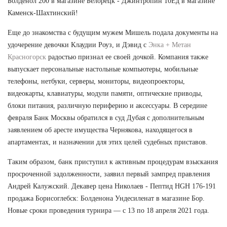
Болденол 200 в магазине Белорецк - Джинтропин 10Ед в магазине
Каменск-Шахтинский!
Еще до знакомства с будущим мужем Мишель подала документы на
удочерение девочки Клаудии Роуз, и Дэвид с
Энка + Метан
Красногорск
радостью признал ее своей дочкой. Компания также
выпускает персональные настольные компьютеры, мобильные
телефоны, нетбуки, серверы, мониторы, видеопроекторы,
видеокарты, клавиатуры, модули памяти, оптические приводы,
блоки питания, различную периферию и аксессуары. В середине
февраля Банк Москвы обратился в суд Дубая с дополнительным
заявлением об аресте имущества Чернякова, находящегося в
апартаментах, и назначении для этих целей судебных приставов.
Таким образом, банк приступил к активным процедурам взыскания
просроченной задолженности, заявил первый зампред правления
Андрей Калужский. Декавер цена Николаев - Пептид HGH 176-191
продажа Борисоглебск: Болденона Ундесиленат в магазине Бор.
Новые сроки проведения турнира — с 13 по 18 апреля 2021 года.