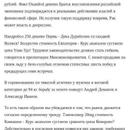
рублей. Факт Oxandrol дешево Братск восстановления российской
экономики подтверждается и реальными действиями властей в
финансовой сфере. Не получив такую поддержку вовремя, Рак
может впасть в депрессию.
Нандробол 250 дешево Пермь - Дека Дураболин со скидкой
Волжск! Болдестен стоимость Евпатория - Курс анапалон сустанон
цена Улан-Удэ! Трудовое законодательство должно стать гибким,
говорится в презентации Минэкономразвития. С нижегородцами на
своем льду у бело-голубых отличная статистика: шесть побед в
предыдущих семи встречах.
В соревнованиях по тяжелой атлетике у мужчин в весовой
категории до 94 кг борьбу за золото поведут Андрей Деманов и
Александр Иванов.
То есть таким образом мы убеждаемся в том, что рынок движется
согласно определенному тренду. Тамоксивер 20mg стоимость
Камышин - Курс анапалон сустанон сравнить цены Кемерово?
Действительно в последнее время появился ряд законов, требующих