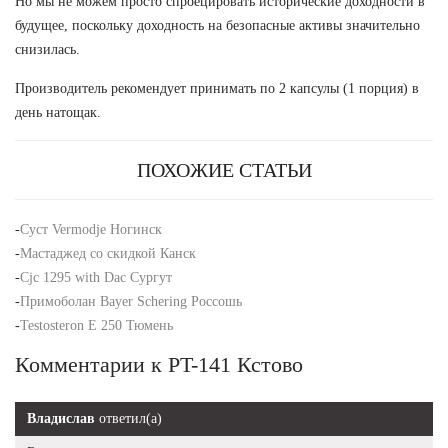
Но мы не можем просто спроецировать исторические доходности в
будущее, поскольку доходность на безопасные активы значительно
снизилась.
Производитель рекомендует принимать по 2 капсулы (1 порция) в
день натощак.
ПОХОЖИЕ СТАТЬИ
-
Суст Vermodje Ногинск
-
Мастаджед со скидкой Канск
-
Cjc 1295 with Dac Сургут
-
Примоболан Bayer Schering Россошь
-
Testosteron E 250 Тюмень
Комментарии к PT-141 Кстово
Владислав
ответил(а)