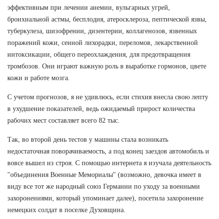
эффективным при лечении анемии, вульгарных угрей,
бронхиальной астмы, бесплодия, атеросклероза, пептической язвы,
туберкулеза, шизофрении, дизентерии, коллагенозов, язвенных
поражений кожи, сенной лихорадки, переломов, лекарственной
интоксикации, общего переохлаждения, для предотвращения
тромбозов. Они играют важную роль в выработке гормонов, цвете
кожи и работе мозга.
С учетом прогнозов, я не удивлюсь, если стихия внесла свою лепту
в ухудшение показателей, ведь ожидаемый прирост количества
рабочих мест составляет всего 82 тыс.
Так, во второй день тестов у машины стала возникать
недостаточная поворачиваемость, а под конец заездов автомобиль и
вовсе вышел из строя. С помощью интернета я изучала деятельность
"объединения Военные Мемориалы" (возможно, девочка имеет в
виду все тот же народный союз Германии по уходу за военными
захоронениями, который упоминает далее), посетила захоронение
немецких солдат в поселке Духовщина.