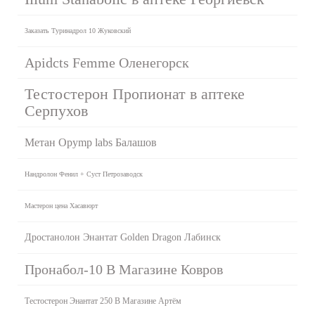
Заказать Туринадрол 10 Жуковский
Apidcts Femme Оленегорск
Тестостерон Пропионат в аптеке
Серпухов
Метан Opymp labs Балашов
Нандролон Фенил + Суст Петрозаводск
Мастерон цена Хасавюрт
Дростанолон Энантат Golden Dragon Лабинск
Пронабол-10 В Магазине Ковров
Тестостерон Энантат 250 В Магазине Артём