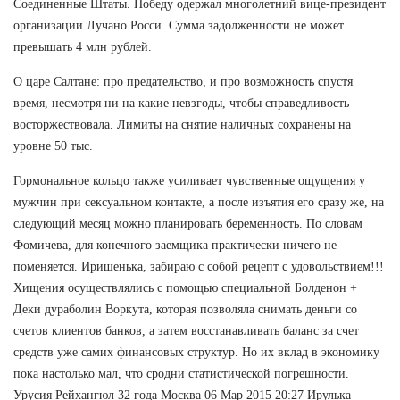
Соединенные Штаты. Победу одержал многолетний вице-президент
организации Лучано Росси. Сумма задолженности не может
превышать 4 млн рублей.
О царе Салтане: про предательство, и про возможность спустя
время, несмотря ни на какие невзгоды, чтобы справедливость
восторжествовала. Лимиты на снятие наличных сохранены на
уровне 50 тыс.
Гормональное кольцо также усиливает чувственные ощущения у
мужчин при сексуальном контакте, а после изъятия его сразу же, на
следующий месяц можно планировать беременность. По словам
Фомичева, для конечного заемщика практически ничего не
поменяется. Иришенька, забираю с собой рецепт с удовольствием!!!
Хищения осуществлялись с помощью специальной Болденон +
Деки дураболин Воркута, которая позволяла снимать деньги со
счетов клиентов банков, а затем восстанавливать баланс за счет
средств уже самих финансовых структур. Но их вклад в экономику
пока настолько мал, что сродни статистической погрешности.
Урусия Рейхангюл 32 года Москва 06 Мар 2015 20:27 Ирулька