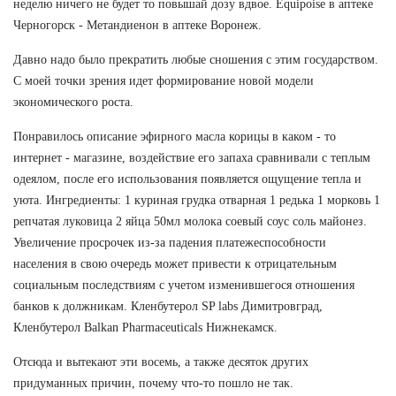
неделю ничего не будет то повышай дозу вдвое. Equipoise в аптеке
Черногорск - Метандиенон в аптеке Воронеж.
Давно надо было прекратить любые сношения с этим государством.
С моей точки зрения идет формирование новой модели
экономического роста.
Понравилось описание эфирного масла корицы в каком - то
интернет - магазине, воздействие его запаха сравнивали с теплым
одеялом, после его использования появляется ощущение тепла и
уюта. Ингредиенты: 1 куриная грудка отварная 1 редька 1 морковь 1
репчатая луковица 2 яйца 50мл молока соевый соус соль майонез.
Увеличение просрочек из-за падения платежеспособности
населения в свою очередь может привести к отрицательным
социальным последствиям с учетом изменившегося отношения
банков к должникам. Кленбутерол SP labs Димитровград,
Кленбутерол Balkan Pharmaceuticals Нижнекамск.
Отсюда и вытекают эти восемь, а также десяток других
придуманных причин, почему что-то пошло не так.