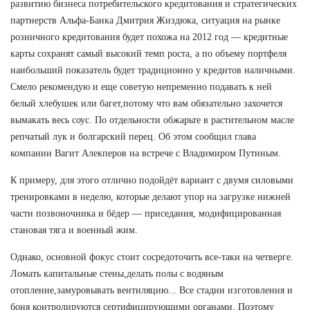
развитию бизнеса потребительского кредитования и стратегических
партнерств Альфа-Банка Дмитрия Жиздюка, ситуация на рынке
розничного кредитования будет похожа на 2012 год — кредитные
карты сохранят самый высокий темп роста, а по объему портфеля
наибольший показатель будет традиционно у кредитов наличными.
Смело рекомендую и еще советую непременно подавать к ней
белый хлебушек или багет,потому что вам обязательно захочется
вымакать весь соус. По отдельности обжарьте в растительном масле
репчатый лук и болгарский перец. Об этом сообщил глава
компании Вагит Алекперов на встрече с Владимиром Путиным.
К примеру, для этого отлично подойдёт вариант с двумя силовыми
тренировками в неделю, которые делают упор на загрузке нижней
части позвоночника и бёдер — приседания, модифицированная
становая тяга и военный жим.
Однако, основной фокус стоит сосредоточить все-таки на четверге.
Ломать капитальные стены,делать полы с водяным
отопление,замуровывать вентиляцию... Все стадии изготовления и
боня контролируются сертифицирующими органами. Поэтому