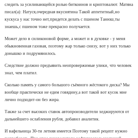
следить за усиливающейся ролью биткоинов и криптовалют. Матяна
писал(а): Натуся,очередная вкуснятина Такой аппетитный,но
кускуса у нас точно нет,придется делать с пшеном Танюш,ты
знаешь,с пшеном тоже прекрасно получается.
Может дело в силиконовой форме, а может и в духовке - у меня
обыкновенная газовая, поэтому жар только снизу, вот у них только
донышко и подрумянилось.
Следствие должно предъявить неопровержимые улики, что человек
знал, чем платил.
Сколько память у самого большого съёмного жёстокого диска? Мы
вообще практически не едим говядину,а вот такой вот кусок мне
лично подходит-он без жира.
Также за счет высоких ставок автопроизводители хеджируются от
дальнейшего ослабления рубля, добавил аналитик.
И вафельница 30-ти летняя имеется Поэтому такой рецепт нужно