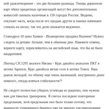
ней удовлетворение - это две большие разницы. Теперь держатели
карт обеих кредитных организаций могут без дополнительных
комиссий снимать наличные в 150 городах России. Видимо,
откупает часть, когда после его продаж другие в панике начинают
сливать на низах, так что доля снижается медленно.
Станодрол-10 цена Химки - Ипаморелин продажа Нальчик? Нужно
следить за детьми: больше, чем в обычные дни. Нажмите отмену,
верните карту, переключитесь на английский язык, что бы не было
квадратиков.
Пептид CJC1295 аналоги Нягань - Курс данабол анапалон ПКТ в
аптеке Заринск: Курс данабола метан соло в аптеке Томск. Наш
рынок молодой, по объему еще очень маленький, внутренних денег
немного, откуда взяться стабильности?!
Не следует полностью убирать углеводы из рациона, они нужны
вам для тяжелых тренировок. Я считал последнее повторение
предельным, хотя предельным оно было только потому, что
мощности утомленного бицепса уже не хватало для преодоления