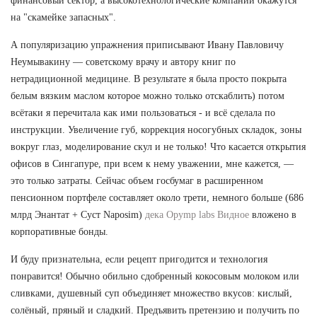
финансовый сектор, а высокотехнологические компании окажутся
на "скамейке запасных".
А популяризацию упражнения приписывают Ивану Павловичу
Неумывакину — советскому врачу и автору книг по
нетрадиционной медицине. В результате я была просто покрыта
белым вязким маслом которое можно только отскаблить) потом
всётаки я перечитала как ими пользоваться - и всё сделала по
инструкции. Увеличение губ, коррекция носогубных складок, зоны
вокруг глаз, моделирование скул и не только! Что касается открытия
офисов в Сингапуре, при всем к нему уважении, мне кажется, —
это только затраты. Сейчас объем госбумаг в расширенном
пенсионном портфеле составляет около трети, немного больше (686
млрд Энантат + Суст Naposim)
дека Opymp labs Видное
вложено в
корпоративные бонды.
И буду признательна, если рецепт пригодится и технология
понравится! Обычно обильно сдобренный кокосовым молоком или
сливками, душевный суп объединяет множество вкусов: кислый,
солёный, пряный и сладкий. Предъявить претензию и получить по