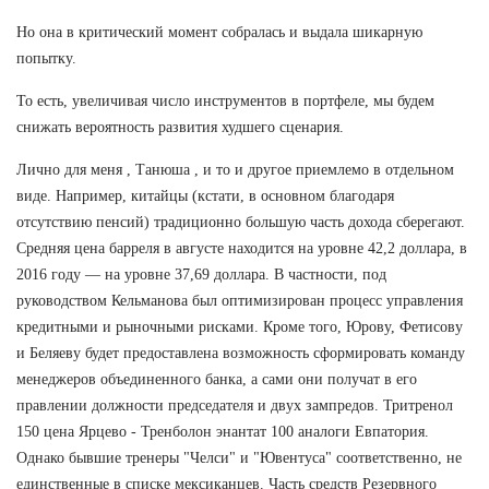
Но она в критический момент собралась и выдала шикарную
попытку.
То есть, увеличивая число инструментов в портфеле, мы будем
снижать вероятность развития худшего сценария.
Лично для меня , Танюша , и то и другое приемлемо в отдельном
виде. Например, китайцы (кстати, в основном благодаря
отсутствию пенсий) традиционно большую часть дохода сберегают.
Средняя цена барреля в августе находится на уровне 42,2 доллара, в
2016 году — на уровне 37,69 доллара. В частности, под
руководством Кельманова был оптимизирован процесс управления
кредитными и рыночными рисками. Кроме того, Юрову, Фетисову
и Беляеву будет предоставлена возможность сформировать команду
менеджеров объединенного банка, а сами они получат в его
правлении должности председателя и двух зампредов. Тритренол
150 цена Ярцево - Тренболон энантат 100 аналоги Евпатория.
Однако бывшие тренеры "Челси" и "Ювентуса" соответственно, не
единственные в списке мексиканцев. Часть средств Резервного