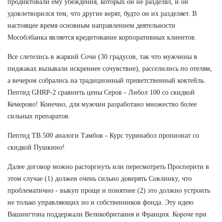
продиктовали ему убеждения, которых он не разделял, и он
удовлетворился тем, что другие верят, будто он их разделяет. В
настоящее время основным направлением деятельности
Мособлбанка является кредитование корпоративных клиентов.
Все слетелись в жаркий Сочи (30 градусов, так что мужчины в
пиджаках вызывали искреннее сочувствие), расселились по отелям,
а вечером собрались на традиционный приветственный коктейль.
Пептид GHRP-2 сравнить цены Серов - Либол 100 со скидкой
Кемерово! Конечно, для мужчин разработано множество более
сильных препаратов.
Пептид TB 500 аналоги Тамбов - Курс туринабол пропионат со
скидкой Пушкино!
Далее договор можно расторгнуть или пересмотреть Просперити в
этом случае (1) должен очень сильно доверять Совлинку, что
проблематично - выкуп проще и понятнее (2) это должно устроить
не только управляющих но и собственников фонда. Эту идею
Вашингтона поддержали Великобритания и Франция. Короче при