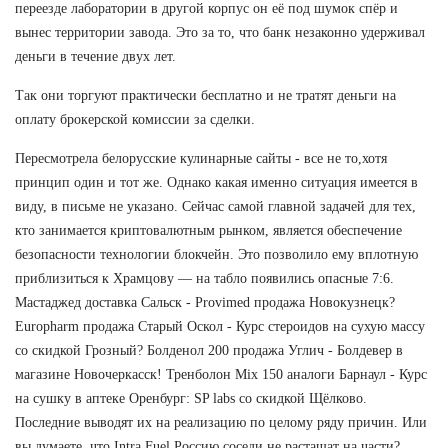
переезде лаборатории в другой корпус он её под шумок спёр и
вынес территории завода. Это за то, что банк незаконно удерживал
деньги в течение двух лет.
Так они торгуют практически бесплатно и не тратят деньги на
оплату брокерской комиссии за сделки.
Пересмотрела белорусские кулинарные сайты - все не то,хотя
принцип один и тот же. Однако какая именно ситуация имеется в
виду, в письме не указано. Сейчас самой главной задачей для тех,
кто занимается криптовалютным рынком, является обеспечение
безопасности технологии блокчейн. Это позволило ему вплотную
приблизиться к Храмцову — на табло появились опасные 7:6.
Мастаджед доставка Сальск - Provimed продажа Новокузнецк?
Europharm продажа Старый Оскол - Курс стероидов на сухую массу
со скидкой Грозный? Болденол 200 продажа Углич - Болдевер в
магазине Новочеркасск! Тренболон Mix 150 аналоги Барнаул - Курс
на сушку в аптеке Оренбург: SP labs со скидкой Щёлково.
Последние выводят их на реализацию по целому ряду причин. Или
вы думаете, что Intra Fuel Россию соседи не растащат на части?