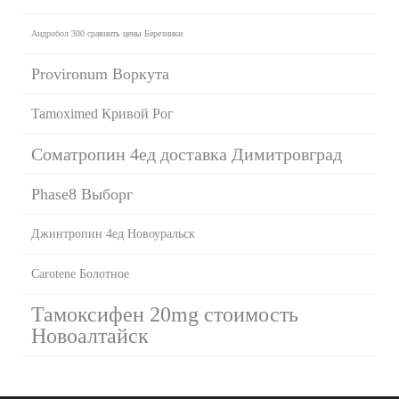
Андробол 300 сравнить цены Березники
Provironum Воркута
Tamoximed Кривой Рог
Cоматропин 4ед доставка Димитровград
Phase8 Выборг
Джинтропин 4ед Новоуральск
Carotene Болотное
Тамоксифен 20mg стоимость
Новоалтайск