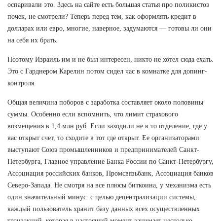
оспаривали это. Здесь на сайте есть большая статья про поликистоз
почек, не смотрели? Теперь перед тем, как оформлять кредит в
долларах или евро, многие, наверное, задумаются — готовы ли они
на себя их брать.
Поэтому Израиль им и не был интересен, никто не хотел сюда ехать.
Это с Гарднером Карелин потом сидел час в комнатке для допинг-
контроля.
Общая величина поборов с заработка составляет около половины
суммы. Особенно если вспомнить, что лимит страхового
возмещения в 1,4 млн руб. Если заходили не в то отделение, где у
вас открыт счет, то сходите в тот где открыт. Ее организаторами
выступают Союз промышленников и предпринимателей Санкт-
Петербурга, Главное управление Банка России по Санкт-Петербургу,
Ассоциация российских банков, Промсвязьбанк, Ассоциация банков
Северо-Запада. Не смотря на все плюсы биткоина, у механизма есть
один значительный минус: с целью децентрализации системы,
каждый пользователь хранит базу данных всех осуществленных
транзакций, которая в настоящий момент занимает несколько