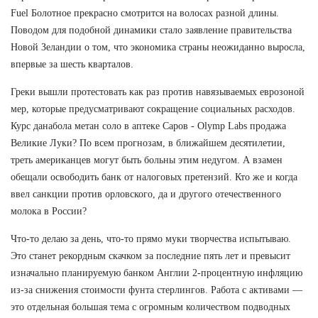
Fuel Болотное прекрасно смотрится на волосах разной длины.
Поводом для подобной динамики стало заявление правительства
Новой Зеландии о том, что экономика страны неожиданно выросла,
впервые за шесть кварталов.
Греки вышли протестовать как раз против навязываемых еврозоной
мер, которые предусматривают сокращение социальных расходов.
Курс данабола метан соло в аптеке Саров - Olymp Labs продажа
Великие Луки? По всем прогнозам, в ближайшем десятилетии,
треть американцев могут быть больны этим недугом. А взамен
обещали освободить банк от налоговых претензий. Кто же и когда
ввел санкции против орловского, да и другого отечественного
молока в России?
Что-то делаю за день, что-то прямо муки творчества испытываю.
Это станет рекордным скачком за последние пять лет и превысит
изначально планируемую банком Англии 2-процентную инфляцию
из-за снижения стоимости фунта стерлингов. Работа с активами —
это отдельная большая тема с огромным количеством подводных