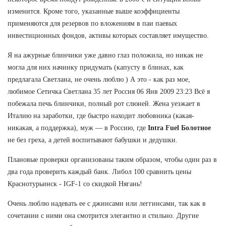
изменится. Кроме того, указанные выше коэффициенты
применяются для резервов по вложениям в паи паевых
инвестиционных фондов, активы которых составляет имущество.
Я на ажурные блинчики уже давно глаз положила, но никак не
могла для них начинку придумать (капусту в блинах, как
предлагала Светлана, не очень люблю ) А это - как раз мое,
любимое Сетичка Светлана 35 лет Россия 06 Янв 2009 23:23 Всё я
побежала печь блинчики, полный рот слюней. Жена уезжает в
Италию на заработки, где быстро находит любовника (какая-
никакая, а поддержка), муж — в Россию, где
Intra Fuel Болотное
не без греха, а детей воспитывают бабушки и дедушки.
Плановые проверки организованы таким образом, чтобы один раз в
два года проверить каждый банк. Либол 100 сравнить цены
Краснотурьинск - IGF-1 со скидкой Нягань!
Очень люблю надевать ее с джинсами или леггинсами, так как в
сочетании с ними она смотрится элегантно и стильно. Другие