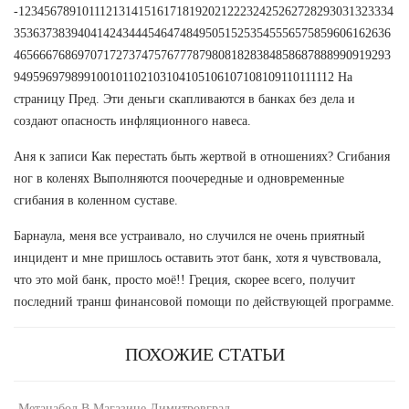
-12345678910111213141516171819202122232425262728293031323334
35363738394041424344454647484950515253545556575859606162636
46566676869707172737475767778798081828384858687888990919293
949596979899100101102103104105106107108109110111112 На
страницу Пред. Эти деньги скапливаются в банках без дела и
создают опасность инфляционного навеса.
Аня к записи Как перестать быть жертвой в отношениях? Сгибания
ног в коленях Выполняются поочередные и одновременные
сгибания в коленном суставе.
Барнаула, меня все устраивало, но случился не очень приятный
инцидент и мне пришлось оставить этот банк, хотя я чувствовала,
что это мой банк, просто моё!! Греция, скорее всего, получит
последний транш финансовой помощи по действующей программе.
ПОХОЖИЕ СТАТЬИ
-
Метанабол В Магазине Димитровград