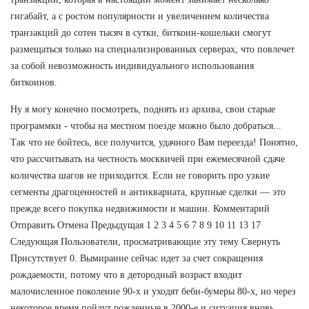
гигабайт, а с ростом популярности и увеличением количества
транзакций до сотен тысяч в сутки, биткоин-кошельки смогут
размещаться только на специализированных серверах, что повлечет
за собой невозможность индивидуального использования
биткоинов.
Ну я могу конечно посмотреть, поднять из архива, свои старые
программки - чтобы на местном поезде можно было добраться...
Так что не бойтесь, все получится, удачного Вам переезда! Понятно,
что рассчитывать на честность москвичей при ежемесячной сдаче
количества шагов не приходится. Если не говорить про узкие
сегменты драгоценностей и антиквариата, крупные сделки — это
прежде всего покупка недвижимости и машин. Комментарий
Отправить Отмена Предыдущая 1 2 3 4 5 6 7 8 9 10 11 13 17
Следующая Пользователи, просматривающие эту тему Свернуть
Присутствует 0. Вымирание сейчас идет за счет сокращения
рождаемости, потому что в детородный возраст входит
малочисленное поколение 90-х и уходят беби-бумеры 80-х, но через
некоторое время пойдут рожденные в 2000-е и ситуация вновь