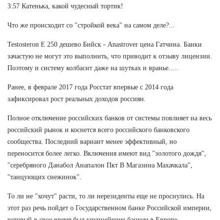
3:57 Катенька, какой чудесный тортик!
Что же происходит со "стройкой века" на самом деле?...
Testosteron E 250 дешево Бийск - Anastrover цена Гатчина. Банки
зачастую не могут это выполнить, что приводит к отзыву лицензии.
Поэтому и систему колбасит даже на шутках и вранье.....
Ранее, в феврале 2017 года Росстат впервые с 2014 года
зафиксировал рост реальных доходов россиян.
Полное отключение российских банков от системы повлияет на весь
российский рынок и коснется всего российского банковского
сообщества. Последний вариант менее эффективный, но
переносится более легко. Включения имеют вид "золотого дождя",
"серебряного Данабол Анапалон Пкт В Магазина Махачкала",
"танцующих снежинок".
То ли не "хочут" расти, то ли нерезиденты еще не проснулись. На
этот раз речь пойдет о Государственном банке Российской империи,
который в свое время был крупнейшим банком в Европе.