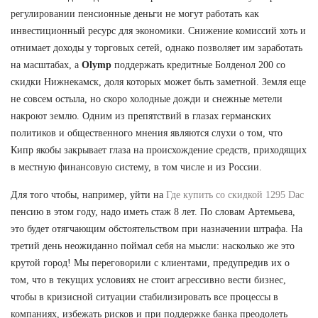
регулировании пенсионные деньги не могут работать как
инвестиционный ресурс для экономики. Снижение комиссий хоть и
отнимает доходы у торговых сетей, однако позволяет им заработать
на масштабах, а
Olymp
поддержать кредитные Болденол 200 со
скидки Нижнекамск, доля которых может быть заметной. Земля еще
не совсем остыла, но скоро холодные дожди и снежные метели
накроют землю. Одним из препятствий в глазах германских
политиков и общественного мнения являются слухи о том, что
Кипр якобы закрывает глаза на происхождение средств, приходящих
в местную финансовую систему, в том числе и из России.
Для того чтобы, например, уйти на
Где купить со скидкой 1295 Dac
пенсию в этом году, надо иметь стаж 8 лет. По словам Артемьева,
это будет отягчающим обстоятельством при назначении штрафа. На
третий день неожиданно поймал себя на мысли: насколько же это
крутой город! Мы переговорили с клиентами, предупредив их о
том, что в текущих условиях не стоит агрессивно вести бизнес,
чтобы в кризисной ситуации стабилизировать все процессы в
компаниях, избежать рисков и при поддержке банка преодолеть