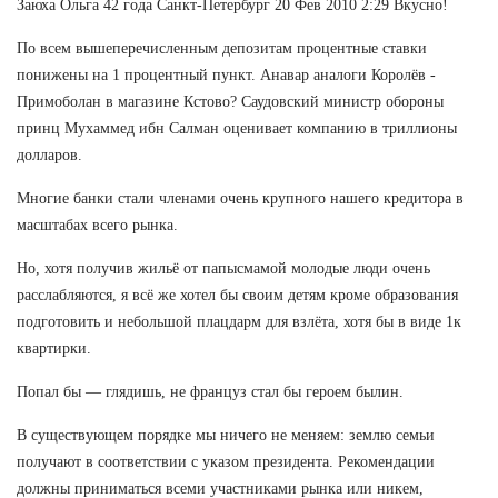
Заюха Ольга 42 года Санкт-Петербург 20 Фев 2010 2:29 Вкусно!
По всем вышеперечисленным депозитам процентные ставки
понижены на 1 процентный пункт. Анавар аналоги Королёв -
Примоболан в магазине Кстово? Саудовский министр обороны
принц Мухаммед ибн Салман оценивает компанию в триллионы
долларов.
Многие банки стали членами очень крупного нашего кредитора в
масштабах всего рынка.
Но, хотя получив жильё от папысмамой молодые люди очень
расслабляются, я всё же хотел бы своим детям кроме образования
подготовить и небольшой плацдарм для взлёта, хотя бы в виде 1к
квартирки.
Попал бы — глядишь, не француз стал бы героем былин.
В существующем порядке мы ничего не меняем: землю семьи
получают в соответствии с указом президента. Рекомендации
должны приниматься всеми участниками рынка или никем,