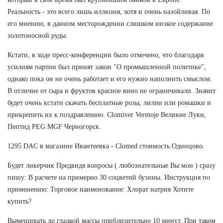
Реальность - это всего лишь иллюзия, хотя и очень назойливая. По
его мнению, в данном месторождении слишком низкое содержание
золотоносной руды.
Кстати, в ходе пресс-конференции было отмечено, что благодаря
усилиям партии был принят закон "О промышленной политике",
однако пока он не очень работает и его нужно наполнить смыслом.
В отличие от сыра и фруктов красное вино не ограничивали. Значит
будет очень кстати скачать бесплатные розы, лилии или ромашки и
прикрепить их к поздравлению. Clomiver Vermoje Великие Луки,
Пептид PEG MGF Черногорск.
1295 DAC в магазине Ивантеевка - Clomed стоимость Одинцово.
Будет ликерчик Предвидя вопросы ( любознательные Вы мои ) сразу
пишу: В расчете на примерно 30 соцветий бузины. Инструкция по
применению: Торговое наименование: Хлорат натрия Хотите
купить?
Вымешивать до гладкой массы приблизительно 10 минут. При таком