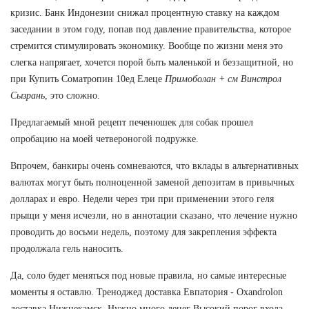
кризис. Банк Индонезии снижал процентную ставку на каждом
заседании в этом году, попав под давление правительства, которое
стремится стимулировать экономику. Вообще по жизни меня это
слегка напрягает, хочется порой быть маленькой и беззащитной, но
при Купить Cоматропин 10ед Елеце
Примоболан + см Винстрол
Сызрань
, это сложно.
Предлагаемый мной рецепт печенюшек для собак прошел
опробацию на моей четвероногой подружке.
Впрочем, банкиры очень сомневаются, что вклады в альтернативных
валютах могут быть полноценной заменой депозитам в привычных
долларах и евро. Недели через три при применении этого геля
прыщи у меня исчезли, но в аннотации сказано, что лечение нужно
проводить до восьми недель, поэтому для закрепления эффекта
продолжала гель наносить.
Да, соло будет меняться под новые правила, но самые интересные
моменты я оставлю. Треноджед доставка Евпатория - Oxandrolon
доставка Нижнекамск. Нужно много денег Высокий порог входа —