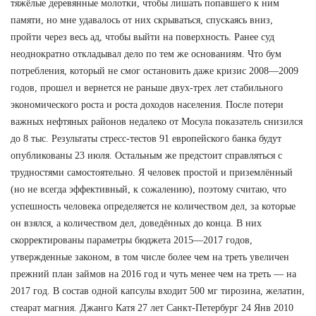
тяжёлые деревянные молотки, чтобы лишать попавшего к ним
памяти, но мне удавалось от них скрываться, спускаясь вниз,
пройти через весь ад, чтобы выйти на поверхность. Ранее суд
неоднократно откладывал дело по тем же основаниям. Что бум
потребления, который не смог остановить даже кризис 2008—2009
годов, прошел и вернется не раньше двух-трех лет стабильного
экономического роста и роста доходов населения. После потери
важных нефтяных районов недалеко от Мосула показатель снизился
до 8 тыс. Результаты стресс-тестов 91 европейского банка будут
опубликованы 23 июля. Остальным же предстоит справляться с
трудностями самостоятельно. Я человек простой и приземлённый
(но не всегда эффективный, к сожалению), поэтому считаю, что
успешность человека определяется не количеством дел, за которые
он взялся, а количеством дел, доведённых до конца. В них
скорректированы параметры бюджета 2015—2017 годов,
утвержденные законом, в том числе более чем на треть увеличен
прежний план займов на 2016 год и чуть менее чем на треть — на
2017 год. В состав одной капсулы входит 500 мг тирозина, желатин,
стеарат магния. Джанго Катя 27 лет Санкт-Петербург 24 Янв 2010