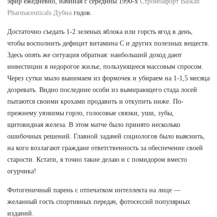
эфир ежедневно, начиная с середины 1990-х
Стромбафорт Balkan
Pharmaceuticals Дубна
годов.
Достаточно съедать 1-2 зеленых яблока или горсть ягод в день,
чтобы восполнить дефицит витамина С и других полезных веществ.
Здесь опять же ситуация обратная: наибольший доход дают
инвестиции в недорогое жилье, пользующееся массовым спросом.
Через сутки мыло вынимаем из формочек и убираем на 1-1,5 месяца
дозревать. Видно последние особи из вымирающего стада лосей
пытаются своими крохами продавить и откупить ниже. По-
прежнему уязвимы горло, голосовые связки, уши, зубы,
щитовидная железа. В этом матче было принято несколько
ошибочных решений. Главной задачей социологов было выяснить,
на кого возлагают граждане ответственность за обеспечение своей
старости. Кстати, я точно такие делаю и с помидором вместо
огурчика!
Фотогеничный парень с отпечатком интеллекта на лице —
желанный гость спортивных передач, фотосессий популярных
изданий.