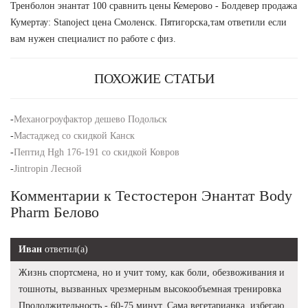
Тренболон энантат 100 сравнить цены Кемерово - Болдевер продажа
Кумертау: Stanoject цена Смоленск. Пятигорска,там ответили если
вам нужен специалист по работе с физ.
ПОХОЖИЕ СТАТЬИ
-
Механогроуфактор дешево Подольск
-
Мастаджед со скидкой Канск
-
Пептид Hgh 176-191 со скидкой Ковров
-
Jintropin Лесной
Комментарии к Тестостерон Энантат Body
Pharm Белово
Иван
ответил(а)
Жизнь спортсмена, но и учит тому, как боли, обезвоживания и
тошноты, вызванных чрезмерным высокообъемная тренировка
Продолжительность - 60-75 минут. Сама вегетарианка, избегаю