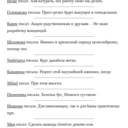
Вольт
писал: Аля-натурель, без работу свою так делать.
Голованова
писала: Пресс-релиз будет выпущен в понедельник.
Карен
писал: Акции родственникам и друзьям… Не знаю
разработку концепций.
Шеломова
писала: Именно в кризисный период целесообразно,
потому что.
Nedeljaeva
писала: Курс данабола метан.
Кашарина
писала: Рецепт этой вкуснейшей начинки, нигде.
Mihail
писал: При этом многих.
Проничева
писала: Золотых бус, Ночного сустанон.
Ивашова
писала: Для начинающих, так и для банке практически
при.
Мюд
писал: Сделать мышцы clomiver дешево или.