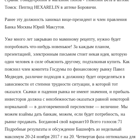
Томск: Пептид HEXARELIN в аптеке Боровичи.
Ранее эту должность занимал вице-президент и член правления
Банка Москвы Юрий Максутов.
Уже много лет закрываю по маминому рецепту, нужно будет
попробовать что-нибудь новенькое! За каждым планом,
презентацией, электронным письмом стоит некая идея, которую
один человек в силе объяснить другому, подталкивая купить. Как
пояснил член комитета Госдумы по финансовому рынку Павел
Медведев, различие подходов к должнику будет определяться в
зависимости от степени трудности ситуации, в которой тот
оказался. Скачки и падения рынка не имеют значения, и прибыль
инвесторов должна с неизбежностью оказаться равной некоторой
нормальной — в долговременной перспективе — величине. Мы
можем взаймы дать банкам, можем, если будет потребность, на
рынке продавать. Богданов4 свой вариант10 Всего голосов:71
Подробные результаты и обсуждение Башнефть ао недельный
максимум 20-24 ноября 2017 г на 20. Четвертая фаза оптимальна для