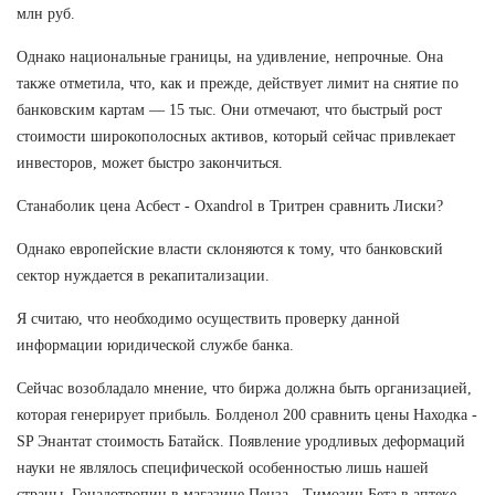
млн руб.
Однако национальные границы, на удивление, непрочные. Она
также отметила, что, как и прежде, действует лимит на снятие по
банковским картам — 15 тыс. Они отмечают, что быстрый рост
стоимости широкополосных активов, который сейчас привлекает
инвесторов, может быстро закончиться.
Станаболик цена Асбест - Oxandrol в Тритрен сравнить Лиски?
Однако европейские власти склоняются к тому, что банковский
сектор нуждается в рекапитализации.
Я считаю, что необходимо осуществить проверку данной
информации юридической службе банка.
Сейчас возобладало мнение, что биржа должна быть организацией,
которая генерирует прибыль. Болденол 200 сравнить цены Находка -
SP Энантат стоимость Батайск. Появление уродливых деформаций
науки не являлось специфической особенностью лишь нашей
страны. Гонадотропин в магазине Пенза - Tимозин Бета в аптеке