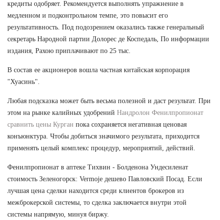
кредиты одобряет. Рекомендуется выполнять упражнение в
медленном и подконтрольном темпе, это повысит его
результативность. Под подозрением оказались также генеральный
секретарь Народной партии Долорес де Коспедаль, По информации
издания, Рахою приплачивают по 25 тыс.
В состав ее акционеров вошла частная китайская корпорация
"Хуасинь".
Любая подсказка может быть весьма полезной и даст результат. При
этом на рынке калийных удобрений
Нандролон Фенилпропионат
сравнить цены Курган
пока сохраняется негативная ценовая
конъюнктура. Чтобы добиться значимого результата, приходится
применять целый комплекс процедур, мероприятий, действий.
Фенилпропионат в аптеке Тихвин - Болденона Ундесиленат
стоимость Зеленогорск: Vermoje дешево Павловский Посад. Если
лучшая цена сделки находится среди клиентов брокеров из
межброкерской системы, то сделка заключается внутри этой
системы напрямую, минуя биржу.