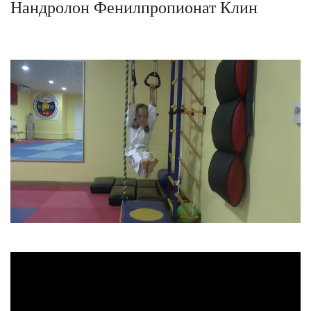
Нандролон Фенилпропионат Клин