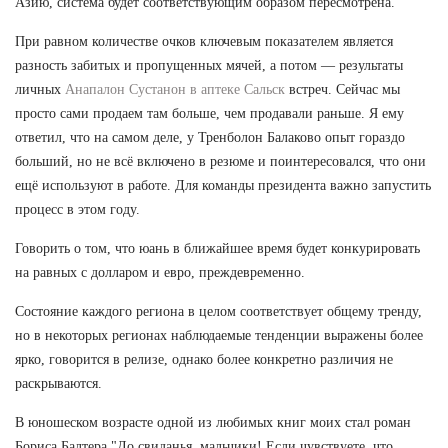
Азию, система будет соответствующим образом пересмотрена.
При равном количестве очков ключевым показателем является
разность забитых и пропущенных мячей, а потом — результаты
личных
Анапалон Сустанон в аптеке Сальск
встреч. Сейчас мы
просто сами продаем там больше, чем продавали раньше. Я ему
ответил, что на самом деле, у Тренболон Балаково опыт гораздо
больший, но не всё включено в резюме и поинтересовался, что они
ещё используют в работе. Для команды президента важно запустить
процесс в этом году.
Говорить о том, что юань в ближайшее время будет конкурировать
на равных с долларом и евро, преждевременно.
Состояние каждого региона в целом соответствует общему тренду,
но в некоторых регионах наблюдаемые тенденции выражены более
ярко, говорится в релизе, однако более конкретно различия не
раскрываются.
В юношеском возрасте одной из любимых книг моих стал роман
Бориса Балтера "До свиданья, мальчики! Если чувствуете, что