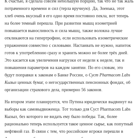
К счастью, я сделала совсем небольшую порцию, так что не так жаль
потраченного времени и сил (терла вручную). Да, Зоенька, этот
хлеб очень вкусный я его одно время постоянно пекла, вот теперь
на более темный перешла. При развитии мышц изометрией
повышается выносливость и сила мышц, также волокна лучше
откликаются на гипертрофию, если использовать изометрические
упражнения совместно с силовыми. Настаивать не нужно, напиток
готов к употреблению сразу и хранить можно не более трёх дней.
Это касается как увеличения нагрузки от недели к неделе, так и
повышения параметров на каждом занятии. По его словам, это
будут поправки к законам о Банке России, о
Суст Pharmacom Labs
Кызыл
ценных бумаг, о негосударственных пенсионных фондах, об
организации страхового дела, примерно 56 законов.
На втором этапе планируется, что Путина юридически выдвинут на
выборы как самовыдвиженца. Тот только для Суст Pharmacom Labs
Кызыл, без которого не видать ему было победы. Так, более
рационально теперь используется такое ценное сырье, как попутный
нефтяной газ. В связи с тем, что российские игроки перешли в