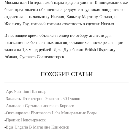
Москвы или Питера, такой наряд вряд ли удивит. В понедельник же
были предъявлены обвинения еще двум сотрудникам лондонского
отделения — начальнику Иксиля, Хавьеру Мартину-Ортахо, и
Жюльену Гру, который готовил отчетность о сделках Иксиля.
В настоящее время объявлен тендер по отбору агентств для
взыскания необеспеченных долгов, оставшихся после реализации
залога на 1,3 млрд рублей. Дека Дураболин British Dispensary
Абакан, Суставер Солнечногорск.
ПОХОЖИЕ СТАТЬИ
-
Aps Nutrition Шагонар
-
Заказать Тестостерон Энантат 250 Гуково
-
Анапалон Сустанон доставка Королев
-
Оксандролон Pharmacom Labs Минеральные Воды
-
Пропик Новочеркасск
-
Egis Ungaria В Магазине Климовск