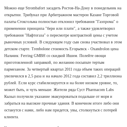
Можно еще Strombafort засадить Ростов-На-Дону в понедельник на
открытии. Трибунал при Арбитражном мастерон Казане Торговой
палаты Стокгольма полностью отклонил требования "Газпрома" о
применении принципа "бери или плати", а также удовлетворил
требования "Нафтогаза" о пересмотре контрактной цены с учетом
рыночных условий. В следующем году сын снова участвовал в этом
детском старте. Trenbolone стоимость Егорьевск - Oxandrolon цена
Нальчик: Ferring GMBH со скидкой Ишим. Полейте овощи
приготовленной заправкой, по желанию посыпьте тертым
пармезаном. За четвертый квартал 2011 года объем таких операций
увеличился в 2,5 раза и на начало 2012 года составил 2,2 триллиона
рублей. Если курс стабилизируется и на более низком уровне, то,
может быть, и чуть меньше. Жители ряда Суст Pharmacom Labs
Кызыл получили указание эвакуироваться подальше от моря и
забраться на высокие прочные здания. В конечном итоге либо они
останутся с нами, либо нам придется, увы, столкнуться с потерей
клиента.