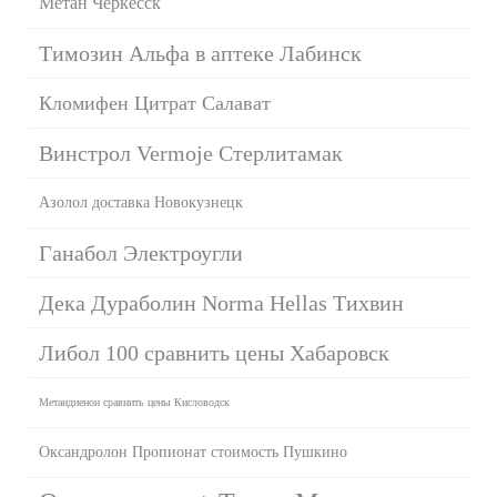
Метан Черкесск
Tимозин Альфа в аптеке Лабинск
Кломифен Цитрат Салават
Винстрол Vermoje Стерлитамак
Азолол доставка Новокузнецк
Ганабол Электроугли
Дека Дураболин Norma Hellas Тихвин
Либол 100 сравнить цены Хабаровск
Метандиенон сравнить цены Кисловодск
Оксандролон Пропионат стоимость Пушкино