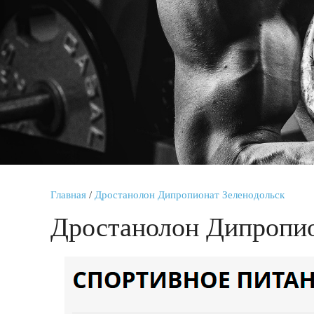
Главная
/
Дростанолон Дипропионат Зеленодольск
Дростанолон Дипропио