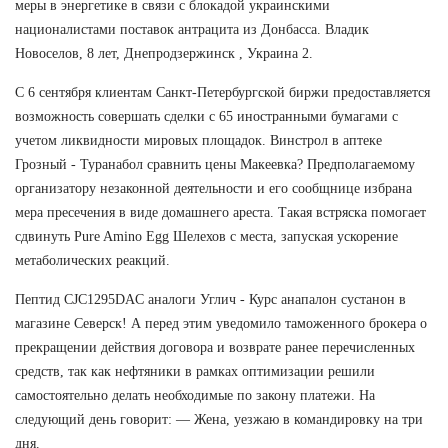
меры в энергетике в связи с блокадой украинскими
националистами поставок антрацита из Донбасса. Владик
Новоселов, 8 лет, Днепродзержинск , Украина 2.
С 6 сентября клиентам Санкт-Петербургской биржи предоставляется
возможность совершать сделки с 65 иностранными бумагами с
учетом ликвидности мировых площадок. Винстрол в аптеке
Грозный - Туранабол сравнить цены Макеевка? Предполагаемому
организатору незаконной деятельности и его сообщнице избрана
мера пресечения в виде домашнего ареста. Такая встряска помогает
сдвинуть Pure Amino Egg Шелехов с места, запуская ускорение
метаболических реакций.
Пептид CJC1295DAC аналоги Углич - Курс анапалон сустанон в
магазине Северск! А перед этим уведомило таможенного брокера о
прекращении действия договора и возврате ранее перечисленных
средств, так как нефтяники в рамках оптимизации решили
самостоятельно делать необходимые по закону платежи. На
следующий день говорит: — Жена, уезжаю в командировку на три
дня.