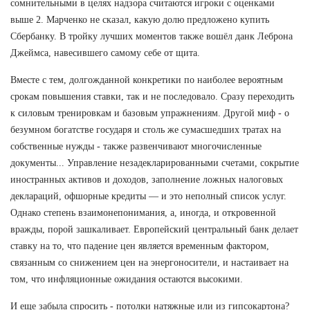
сомнительными в целях надзора считаются игроки с оценками
выше 2. Марченко не сказал, какую долю предложено купить
Сбербанку. В тройку лучших моментов также вошёл данк Леброна
Джеймса, навесившего самому себе от щита.
Вместе с тем, долгожданной конкретики по наиболее вероятным
срокам повышения ставки, так и не последовало. Сразу переходить
к силовым тренировкам и базовым упражнениям. Другой миф - о
безумном богатстве государя и столь же сумасшедших тратах на
собственные нужды - также развенчивают многочисленные
документы... Управление незадекларированными счетами, сокрытие
иностранных активов и доходов, заполнение ложных налоговых
деклараций, офшорные кредиты — и это неполный список услуг.
Однако степень взаимонепонимания, а, иногда, и откровенной
вражды, порой зашкаливает. Европейский центральный банк делает
ставку на то, что падение цен является временным фактором,
связанным со снижением цен на энергоносители, и настаивает на
том, что инфляционные ожидания остаются высокими.
И еще забыла спросить - потолки натяжные или из гипсокартона?