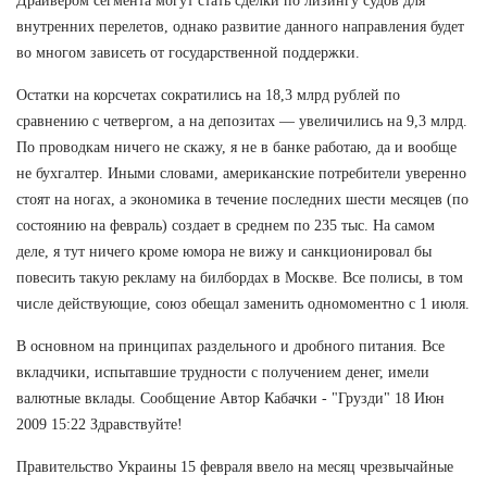
Драйвером сегмента могут стать сделки по лизингу судов для
внутренних перелетов, однако развитие данного направления будет
во многом зависеть от государственной поддержки.
Остатки на корсчетах сократились на 18,3 млрд рублей по
сравнению с четвергом, а на депозитах — увеличились на 9,3 млрд.
По проводкам ничего не скажу, я не в банке работаю, да и вообще
не бухгалтер. Иными словами, американские потребители уверенно
стоят на ногах, а экономика в течение последних шести месяцев (по
состоянию на февраль) создает в среднем по 235 тыс. На самом
деле, я тут ничего кроме юмора не вижу и санкционировал бы
повесить такую рекламу на билбордах в Москве. Все полисы, в том
числе действующие, союз обещал заменить одномоментно с 1 июля.
В основном на принципах раздельного и дробного питания. Все
вкладчики, испытавшие трудности с получением денег, имели
валютные вклады. Сообщение Автор Кабачки - "Грузди" 18 Июн
2009 15:22 Здравствуйте!
Правительство Украины 15 февраля ввело на месяц чрезвычайные