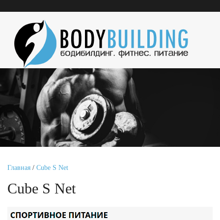
Главная
/
Cube S Net
Cube S Net