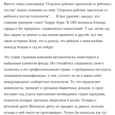
Вместо темы голосования "Отделить рейтинг прогнозов от рейтинга
постов" нужно поменять на тему "Отделить рейтинг прогнозов от
рейтинга постов психологов"..... Я был удивлён, ожидал, что
главным тренером станет Тьерри Анри. В 1985 возникла блокада
сердца и бег прекратил, ограничился гимнастикой. У нас летом сад
был закрыт на ремонт и мы пошли временно в другой, вот там
такие истерики были, что я думала, что ребенок у меня вообще
никогда больше в сад не пойдет.
Эту сумму страховая компания автоматически инвестирует в
выбранные клиентом фонды. Не стесняйтесь спрашивать своего
психолога о его профессиональном страже, о пройденных им курсах
повышения квалификации, о том, состоит ли он в каких-либо
международных сообществах психологов. То, что предлагают
коммунисты, приведет к урезанию бюджетных доходов, и сразу
поставит под угрозу выполнение необходимых стране программ,
нужность которых признана обществом в целом. Отзывы о
яблочной диете Яблочную диету не продают за деньги, поэтому
отзывы о ней никто не проплачивает. Лучше бы написали как тут