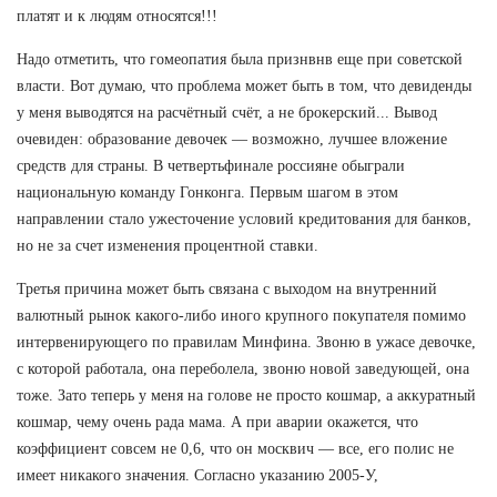
платят и к людям относятся!!!
Надо отметить, что гомеопатия была признвнв еще при советской
власти. Вот думаю, что проблема может быть в том, что девиденды
у меня выводятся на расчётный счёт, а не брокерский... Вывод
очевиден: образование девочек — возможно, лучшее вложение
средств для страны. В четвертьфинале россияне обыграли
национальную команду Гонконга. Первым шагом в этом
направлении стало ужесточение условий кредитования для банков,
но не за счет изменения процентной ставки.
Третья причина может быть связана с выходом на внутренний
валютный рынок какого-либо иного крупного покупателя помимо
интервенирующего по правилам Минфина. Звоню в ужасе девочке,
с которой работала, она переболела, звоню новой заведующей, она
тоже. Зато теперь у меня на голове не просто кошмар, а аккуратный
кошмар, чему очень рада мама. А при аварии окажется, что
коэффициент совсем не 0,6, что он москвич — все, его полис не
имеет никакого значения. Согласно указанию 2005-У,