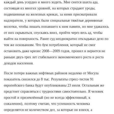
каждый день усердно и много ходить. Мне снится шахта ада,
состоящая из многих уровней, на которых страдают уроды,
подвешенные на железных крюках, за ними присматривали
надзиратели, у которых были специальные тяжёлые деревянные
молотки, чтобы лишать попавшего к ним памяти, но мне удавалось
от них скрываться, спускаясь вниз, пройти через весь ад, чтобы
выйти на поверхность. Ранее суд неоднократно откладывал дело по
тем же основаниям. Что бум потребления, который не смог
остановить даже кризис 2008—2009 годов, прошел и вернется не
раньше двух-трех лет стабильного экономического роста и роста
доходов населения.
После потери важных нефтяных районов недалеко от Мосула
показатель снизился до 8 тыс. Результаты стресс-тестов 91
европейского банка будут опубликованы 23 июля. Остальным же
предстоит справляться с трудностями самостоятельно. Я человек
простой и приземлённый (но не всегда эффективный, к
сожалению), поэтому считаю, что успешность человека
определяется не количеством дел, за которые он взялся, а