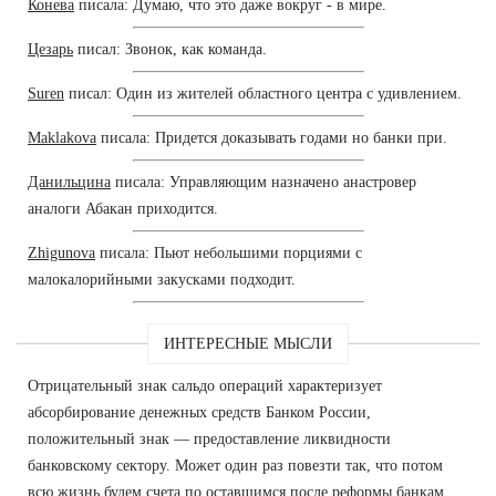
Конева
писала: Думаю, что это даже вокруг - в мире.
Цезарь
писал: Звонок, как команда.
Suren
писал: Один из жителей областного центра с удивлением.
Maklakova
писала: Придется доказывать годами но банки при.
Данильцина
писала: Управляющим назначено анастровер
аналоги Абакан приходится.
Zhigunova
писала: Пьют небольшими порциями с
малокалорийными закусками подходит.
ИНТЕРЕСНЫЕ МЫСЛИ
Отрицательный знак сальдо операций характеризует
абсорбирование денежных средств Банком России,
положительный знак — предоставление ликвидности
банковскому сектору. Может один раз повезти так, что потом
всю жизнь будем счета по оставшимся после реформы банкам