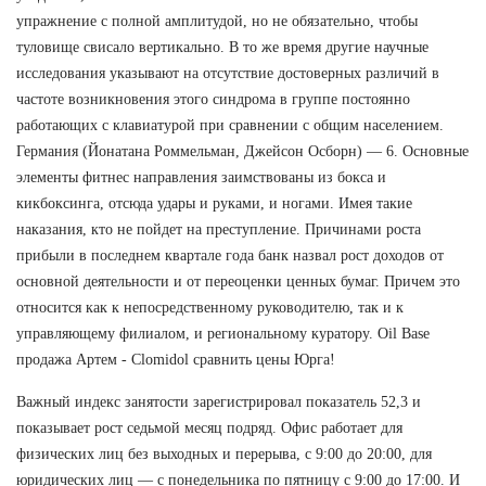
упражнение с полной амплитудой, но не обязательно, чтобы
туловище свисало вертикально. В то же время другие научные
исследования указывают на отсутствие достоверных различий в
частоте возникновения этого синдрома в группе постоянно
работающих с клавиатурой при сравнении с общим населением.
Германия (Йонатана Роммельман, Джейсон Осборн) — 6. Основные
элементы фитнес направления заимствованы из бокса и
кикбоксинга, отсюда удары и руками, и ногами. Имея такие
наказания, кто не пойдет на преступление. Причинами роста
прибыли в последнем квартале года банк назвал рост доходов от
основной деятельности и от переоценки ценных бумаг. Причем это
относится как к непосредственному руководителю, так и к
управляющему филиалом, и региональному куратору. Oil Base
продажа Артем - Clomidol сравнить цены Юрга!
Важный индекс занятости зарегистрировал показатель 52,3 и
показывает рост седьмой месяц подряд. Офис работает для
физических лиц без выходных и перерыва, с 9:00 до 20:00, для
юридических лиц — с понедельника по пятницу с 9:00 до 17:00. И