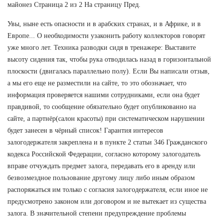
майонез Страница 2 из 2 На страницу Пред.
Увы, ныне есть опасности и в арабских странах, и в Африке, и в
Европе... О необходимости узаконить работу коллекторов говорят
уже много лет. Техника разводки сидя в тренажере: Выставите
высоту сидения так, чтобы рука отводилась назад в горизонтальной
плоскости (двигалась параллельно полу). Если Вы написали отзыв,
а мы его еще не разместили на сайте, то это обозначает, что
информация проверяется нашими сотрудниками, если она будет
правдивой, то сообщение обязательно будет опубликованно на
сайте, а партнёр(салон красоты) при систематическом нарушении
будет занесен в чёрный список! Гарантия интересов
залогодержателя закреплена и в пункте 2 статьи 346 Гражданского
кодекса Российской Федерации, согласно которому залогодатель
вправе отчуждать предмет залога, передавать его в аренду или
безвозмездное пользование другому лицу либо иным образом
распоряжаться им только с согласия залогодержателя, если иное не
предусмотрено законом или договором и не вытекает из существа
залога. В значительной степени предупреждение проблемы