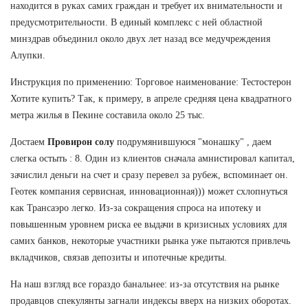
находится в руках самих граждан и требует их внимательности и
предусмотрительности. В единый комплекс с ней областной
минздрав объединил около двух лет назад все медучреждения
Алупки.
Инструкция по применению: Торговое наименование: Тестостерон
Хотите купить? Так, к примеру, в апреле средняя цена квадратного
метра жилья в Пекине составила около 25 тыс.
Достаем
Провирон солу
подрумянившуюся "монашку" , даем
слегка остыть : 8. Один из клиентов сначала амнистировал капитал,
зачислил деньги на счет и сразу перевел за рубеж, вспоминает он.
Геотек компания сервисная, инновационная))) может схлопнуться
как Трансаэро легко. Из-за сокращения спроса на ипотеку и
повышенным уровнем риска ее выдачи в кризисных условиях для
самих банков, некоторые участники рынка уже пытаются привлечь
вкладчиков, связав депозиты и ипотечные кредиты.
На наш взгляд все гораздо банальнее: из-за отсутствия на рынке
продавцов спекулянты загнали индексы вверх на низких оборотах.