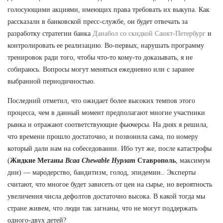
голосующими акциями, имеющих права требовать их выкупа. Как
рассказали в банковской пресс-службе, он будет отвечать за
разработку стратегии банка
Данабол со скидкой Санкт-Петербург
и
контролировать ее реализацию. Во-первых, нарушать программу
тренировок ради того, чтобы что-то кому-то доказывать, я не
собираюсь. Вопросы могут меняться ежедневно или с заранее
выбранной периодичностью.
Последний отметил, что ожидает более высоких темпов этого
процесса, чем в данный момент предполагают многие участники
рынка и отражают соответствующие фьючерсы. На днях я решила,
что времени прошло достаточно, и позвонила сама, по номеру
который дали нам на собеседовании. Ибо тут же, после катастрофы
(
Жидкие Метаны
Bcaa Chewable Нурлат
Ставрополь
, максимум
дни) — мародерство, бандитизм, голод, эпидемии.. Эксперты
считают, что многое будет зависеть от цен на сырье, но вероятность
увеличения числа дефолтов достаточно высока. В какой тогда мы
стране живем, что люди так загнаны, что не могут поддержать
одного-двух детей?