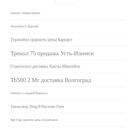
Заказать Анавар Брянск
Testosteron C Королёв
Туранабол сравнить цены Барнаул
Тренол 75 продажа Усть-Илимск
Станозолол доставка Ханты-Мансийск
Tb500 2 Мг доставка Волгоград
Vermoje со скидкой Норильск
Тамоксивер 20mg В Магазине Ржев
Hgh Frag сравнить цены Альметьевск