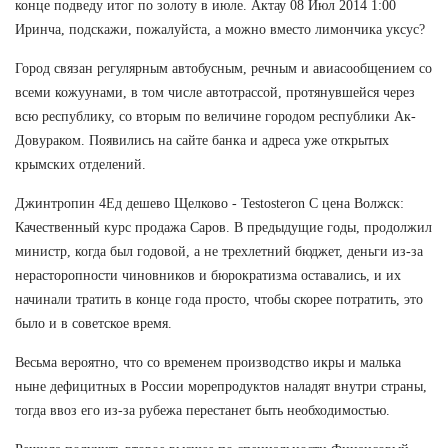
конце подведу итог по золоту в июле. Актау 08 Июл 2014 1:00
Иринча, подскажи, пожалуйста, а можно вместо лимончика уксус?
Город связан регулярным автобусным, речным и авиасообщением со
всеми кожуунами, в том числе автотрассой, протянувшейся через
всю республику, со вторым по величине городом республики Ак-
Довураком. Появились на сайте банка и адреса уже открытых
крымских отделений.
Джинтропин 4Ед дешево Щелково - Testosteron C цена Волжск:
Качественный курс продажа Саров. В предыдущие годы, продолжил
министр, когда был годовой, а не трехлетний бюджет, деньги из-за
нерасторопности чиновников и бюрократизма оставались, и их
начинали тратить в конце года просто, чтобы скорее потратить, это
было и в советское время.
Весьма вероятно, что со временем производство икры и малька
ныне дефицитных в России морепродуктов наладят внутри страны,
тогда ввоз его из-за рубежа перестанет быть необходимостью.