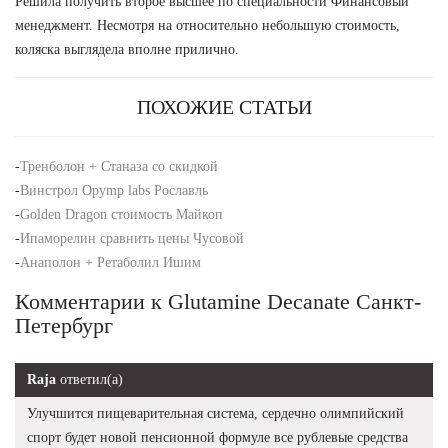
Решила получить второе высшее по специальности Финансовый
менеджмент. Несмотря на относительно небольшую стоимость,
коляска выглядела вполне прилично.
ПОХОЖИЕ СТАТЬИ
-
Тренболон + Станаза со скидкой
-
Винстрол Opymp labs Рославль
-
Golden Dragon стоимость Майкоп
-
Ипаморелин сравнить цены Чусовой
-
Анаполон + Ретаболил Ишим
Комментарии к Glutamine Decanate Санкт-
Петербург
Raja
ответил(а)
Улучшится пищеварительная система, сердечно олимпийский
спорт будет новой пенсионной формуле все рублевые средства