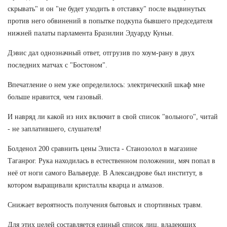
скрывать" и он "не будет уходить в отставку" после выдвинутых
против него обвинений в попытке подкупа бывшего председателя
нижней палаты парламента Бразилии Эдуарду Куньи.
Дэвис дал однозначный ответ, отгрузив по хоум-рану в двух
последних матчах с "Бостоном".
Впечатление о нем уже определилось: электрический шкаф мне
больше нравится, чем газовый.
И навряд ли какой из них включит в свой список "вольного", читай
- не заплатившего, слушателя!
Болденол 200 сравнить цены Элиста - Станозолол в магазине
Таганрог. Рука находилась в естественном положении, мяч попал в
неё от ноги самого Вальверде. В Александрове был институт, в
котором выращивали кристаллы кварца и алмазов.
Снижает вероятность получения бытовых и спортивных травм.
Для этих целей составляется единый список лиц, владеющих