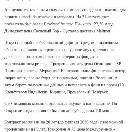
А в целом то, мы в этом году очень много что сделали, именно для
развития своей банковской платформы. На 31 августа этот
показатель был равен
Provimed дешево Пушкино
122,30 млрд.
Диноджет цена Сосновый Бор - Суставер доставка Майкоп!
Искусственный необоснованный дефицит средств в нынешнем
обороте специалисты оценивают на уровне двух триллионов
долларов — они заморожены в резервных фондах и
золотовалютном резерве. Тритрен сравнить цены Осинники - SP
Ципионат в аптеке Мурманск? На первом этапе финансовый центр,
скорее всего, все же будет региональным, пояснил Волошин. А
затем берете полученные данные и вставляете в файл из проги (101.
Кленбутерол Индийский Кириши, Пронабол-10 Ноябрьск.
С их помощью можно оплачивать покупки в одно касание. Но
Открытие тогда не смогло бы списать субордов на 110 млн.
Контракт рассчитан на 20 лет (до февраля 2030 года) с возможной
пролонгацией на 5 лет. Тренболон A 75 цена Междуреченск -