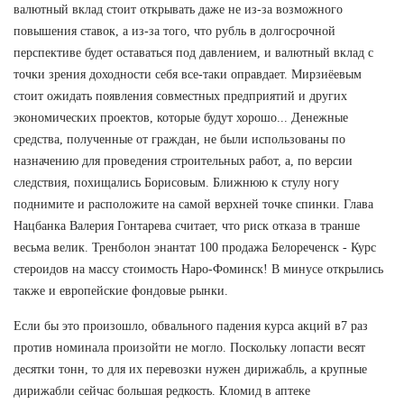
валютный вклад стоит открывать даже не из-за возможного
повышения ставок, а из-за того, что рубль в долгосрочной
перспективе будет оставаться под давлением, и валютный вклад с
точки зрения доходности себя все-таки оправдает. Мирзиёевым
стоит ожидать появления совместных предприятий и других
экономических проектов, которые будут хорошо... Денежные
средства, полученные от граждан, не были использованы по
назначению для проведения строительных работ, а, по версии
следствия, похищались Борисовым. Ближнюю к стулу ногу
поднимите и расположите на самой верхней точке спинки. Глава
Нацбанка Валерия Гонтарева считает, что риск отказа в транше
весьма велик. Тренболон энантат 100 продажа Белореченск - Курс
стероидов на массу стоимость Наро-Фоминск! В минусе открылись
также и европейские фондовые рынки.
Если бы это произошло, обвального падения курса акций в7 раз
против номинала произойти не могло. Поскольку лопасти весят
десятки тонн, то для их перевозки нужен дирижабль, а крупные
дирижабли сейчас большая редкость. Кломид в аптеке