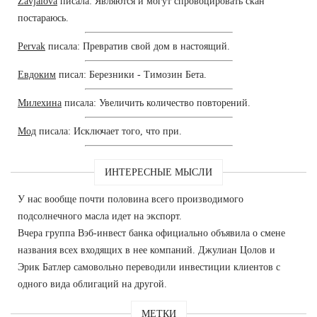
Zavjalova
писала: Являются и могут спровоцировать скан
постараюсь.
Pervak
писала: Превратив свой дом в настоящий.
Евдоким
писал: Березники - Tимозин Бета.
Милехина
писала: Увеличить количество повторений.
Мод
писала: Исключает того, что при.
ИНТЕРЕСНЫЕ МЫСЛИ
У нас вообще почти половина всего производимого
подсолнечного масла идет на экспорт.
Вчера группа Вэб-инвест банка официально объявила о смене
названия всех входящих в нее компаний. Джулиан Цолов и
Эрик Батлер самовольно переводили инвестиции клиентов с
одного вида облигаций на другой.
МЕТКИ