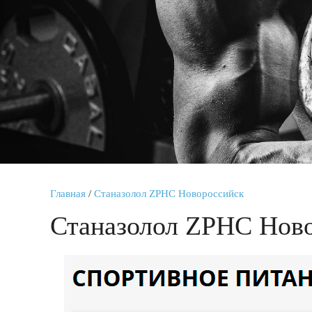
Главная
/
Станазолол ZPHC Новороссийск
Станазолол ZPHC Нов