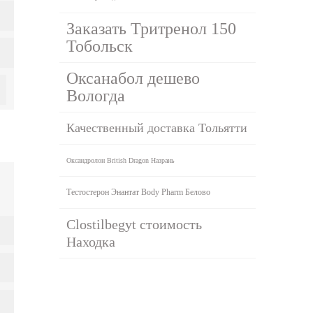
Заказать Тритренол 150
Тобольск
Оксанабол дешево
Вологда
Качественный доставка Тольятти
Оксандролон British Dragon Назрань
Тестостерон Энантат Body Pharm Белово
Clostilbegyt стоимость
Находка